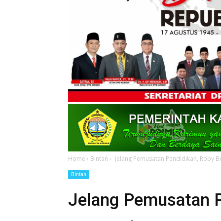
Home
›
Bintan
›
Jelang Pemusatan Pendidikan, Roby Be
Bintan
Jelang Pemusatan P