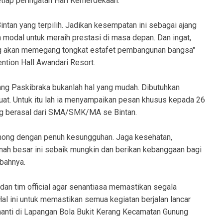
iap peringatan Hari Kemerdekaan.
Bintan yang terpilih. Jadikan kesempatan ini sebagai ajang
 modal untuk meraih prestasi di masa depan. Dan ingat,
ang akan memegang tongkat estafet pembangunan bangsa"
ntion Hall Awandari Resort.
g Paskibraka bukanlah hal yang mudah. Dibutuhkan
 kuat. Untuk itu lah ia menyampaikan pesan khusus kepada 26
ang berasal dari SMA/SMK/MA se Bintan.
pamong dengan penuh kesungguhan. Jaga kesehatan,
h besar ini sebaik mungkin dan berikan kebanggaan bagi
mbahnya.
dan tim official agar senantiasa memastikan segala
Hal ini untuk memastikan semua kegiatan berjalan lancar
nanti di Lapangan Bola Bukit Kerang Kecamatan Gunung