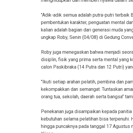
menghidupkan dan memberi nyawa dalam set
"Adik-adik semua adalah putra-putri terbaik 
pembentukan karakter, penguatan mental dan
kalian adalah bagian dari generasi muda y
ungkap Roby, Senin (04/08) di Gedung Conve
Roby juga menegaskan bahwa menjadi seoran
disiplin, fisik yang prima serta mental yang
calon Paskibraka (14 Putra dan 12 Putri) y
"Ikuti setiap arahan pelatih, pembina dan 
kekompakkan dan semangat. Tuntaskan amana
orang tua, sekolah, daerah serta bangsa" ta
Penekanan juga disampaikan kepada panitia 
kebutuhan selama pelatihan bisa terpenuhi. 
hingga puncaknya pada tanggal 17 Agustus 