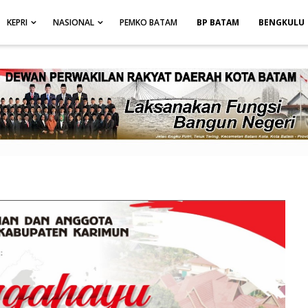
height: auto; }
-->
KEPRI
NASIONAL
PEMKO BATAM
BP BATAM
BENGKULU