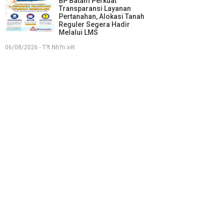
BP Batam Perkuat
Transparansi Layanan
Pertanahan, Alokasi Tanah
Reguler Segera Hadir
Melalui LMS
06/08/2026 - T?t Nh?n xét