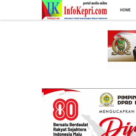
.post-body img { display: block; margin: 0 auto; max-width: 100%; 
HOME