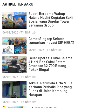
ARTIKEL TERBARU
Bupati Bersama Wabup
Natuna Hadiri Kegiatan Bakti
Sosial yang Digelar Tower
Bersama Group
06/08/2026 - T?t Nh?n xét
Camat Singkep Selatan
Luncurkan Inovasi SIP HEBAT
06/08/2026 - T?t Nh?n xét
Gelar Operasi Cukai Selama
4 Hari, Bea Cukai Batam
Amankan 32.790 Batang
Rokok Illegal
06/08/2026 - T?t Nh?n xét
Teknisi Perumda Tirta Mulia
Karimun Perbaiki Pipa yang
Rusak di Jalan Kampung
Harapan
06/08/2026 - T?t Nh?n xét