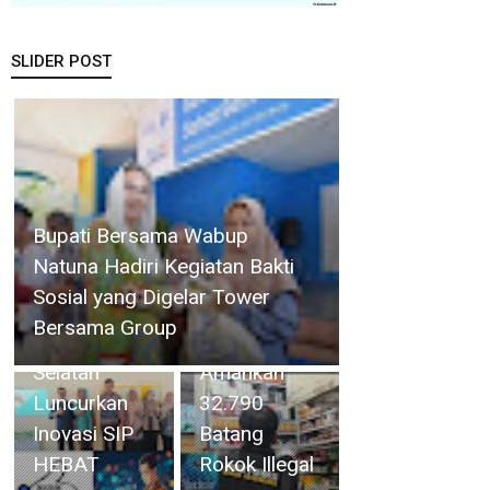
SLIDER POST
Gelar
Operasi
Bupati Bersama Wabup
Cukai
Natuna Hadiri Kegiatan Bakti
Selama 4
Sosial yang Digelar Tower
Camat
Hari, Bea
Bersama Group
Singkep
Cukai Batam
Selatan
Amankan
Luncurkan
32.790
Inovasi SIP
Batang
HEBAT
Rokok Illegal