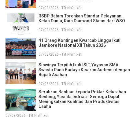
07/08/2026 - T?t Nh?n xét
RSBP Batam Torehkan Standar Pelayanan
Kelas Dunia, Raih Diamond Status dari WSO
07/08/2026 - T?t Nh?n xét
41 Orang Kontingen Kwarcab Lingga Ikuti
Jambore Nasional XII Tahun 2026
07/08/2026 - T?t Nh?n xét
Siswinya Terpilih Ikuti ISLT, Yayasan SMA
Swasta Panti Budaya Kisaran Audensi dengan
Bupati Asahan
07/08/2026 - T?t Nh?n xét
Serahkan Bantuan kepada Poklak Kelurahan
Sentang, Yusnila Indriati : Semoga Dapat
Meningkatkan Kualitas dan Produktivitas
Usaha
07/08/2026 - T?t Nh?n xét