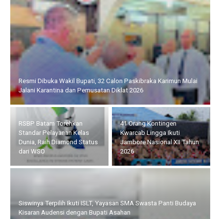
Resmi Dibuka Wakil Bupati, 32 Calon Paskibraka Karimun Mulai
Jalani Karantina dan Pemusatan Diklat 2026
RSBP Batam Torehkan
41 Orang Kontingen
Standar Pelayanan Kelas
Kwarcab Lingga Ikuti
Dunia, Raih Diamond Status
Jambore Nasional XII Tahun
dari WSO
2026
Siswinya Terpilih Ikuti ISLT, Yayasan SMA Swasta Panti Budaya
Kisaran Audensi dengan Bupati Asahan