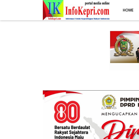
.post-body img { display: block; margin: 0 auto; max-width: 100%; 
HOME