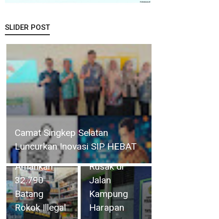
SLIDER POST
Gelar
Teknisi
Operasi
Perumda
Cukai
Tirta Mulia
Selama 4
Karimun
Camat Singkep Selatan
Hari, Bea
Perbaiki
Luncurkan Inovasi SIP HEBAT
Cukai Batam
Pipa yang
Amankan
Rusak di
32.790
Jalan
Batang
Kampung
Rokok Illegal
Harapan
BP Batam Perkuat