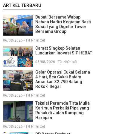
ARTIKEL TERBARU
Bupati Bersama Wabup
Natuna Hadiri Kegiatan Bakti
Sosial yang Digelar Tower
Bersama Group
06/08/2026 - T?t Nh?n xét
Camat Singkep Selatan
Luncurkan Inovasi SIP HEBAT
06/08/2026 - T?t Nh?n xét
Gelar Operasi Cukai Selama
4 Hari, Bea Cukai Batam
Amankan 32.790 Batang
Rokok Illegal
06/08/2026 - T?t Nh?n xét
Teknisi Perumda Tirta Mulia
Karimun Perbaiki Pipa yang
Rusak di Jalan Kampung
Harapan
06/08/2026 - T?t Nh?n xét