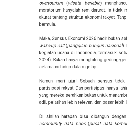
overtourism
(
wisata berlebih
) menghancu
moratorium hanyalah rem darurat. Ia tidak
akurat tentang struktur ekonomi rakyat. Tan
bermula.
Maka, Sensus Ekonomi 2026 hadir bukan seka
wake-up call
(
panggilan bangun nasional
).
kegiatan usaha di Indonesia, termasuk seti
2024). Bukan hanya menghitung gedung-ged
selama ini hidup dalam gelap.
Namun, mari jujur! Sebuah sensus tidak
partisipasi rakyat. Dan partisipasi hanya la
yang mereka serahkan bukan untuk menambah
adil, pelatihan lebih relevan, dan pasar lebih 
Di sinilah harapan bisa dibangun denga
community data hubs
(
pusat data komun