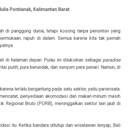
Mulia Pontianak, Kalimantan Barat
 di panggung dunia, tetapi kosong tanpa penonton yang
permukaan, rapuh di dalam. Semua karena kita tak pernah
yatnya.
i di halaman depan. Pulau ini dilukiskan sebagai
paradise
ntai putih, pura berundak, dan senyum para penari. Namun, di
rena terlalu bergantung pada satu sektor, yaitu pariwisata.
5) mencatat, penyediaan akomodasi dan makan-minum masih
Regional Bruto (PDRB), meninggalkan sektor lain jauh di
asi itu. Ketika bandara ditutup dan wisatawan lenyap, Bali