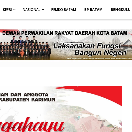
height: auto; }
-->
KEPRI
NASIONAL
PEMKO BATAM
BP BATAM
BENGKULU