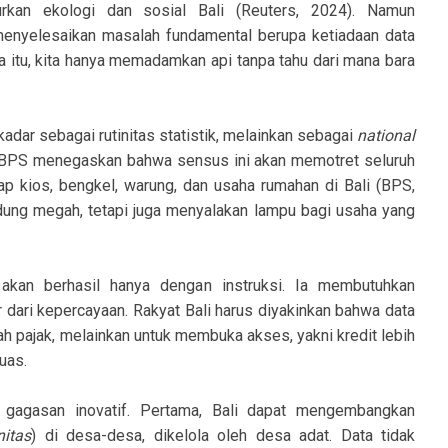
rkan ekologi dan sosial Bali (Reuters, 2024). Namun
 menyelesaikan masalah fundamental berupa ketiadaan data
pa itu, kita hanya memadamkan api tanpa tahu dari mana bara
dar sebagai rutinitas statistik, melainkan sebagai
national
 BPS menegaskan bahwa sensus ini akan memotret seluruh
ap kios, bengkel, warung, dan usaha rumahan di Bali (BPS,
ung megah, tetapi juga menyalakan lampu bagi usaha yang
 akan berhasil hanya dengan instruksi. Ia membutuhkan
hir dari kepercayaan. Rakyat Bali harus diyakinkan bahwa data
 pajak, melainkan untuk membuka akses, yakni kredit lebih
luas.
n gagasan inovatif. Pertama, Bali dapat mengembangkan
itas
) di desa-desa, dikelola oleh desa adat. Data tidak