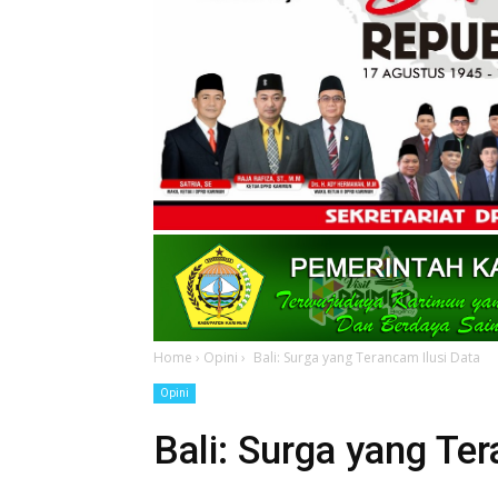
Home
›
Opini
›
Bali: Surga yang Terancam Ilusi Data
Opini
Bali: Surga yang Te