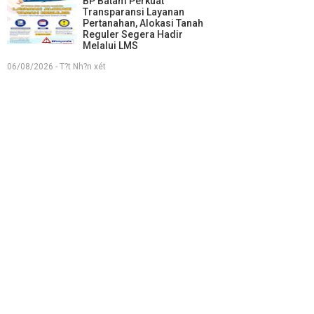
BP Batam Perkuat
Transparansi Layanan
Pertanahan, Alokasi Tanah
Reguler Segera Hadir
Melalui LMS
06/08/2026 - T?t Nh?n xét