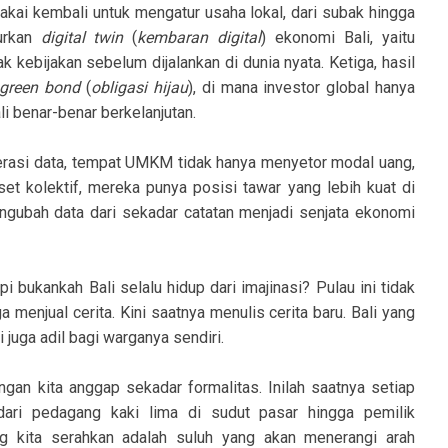
pakai kembali untuk mengatur usaha lokal, dari subak hingga
curkan
digital twin
(
kembaran digital
) ekonomi Bali, yaitu
 kebijakan sebelum dijalankan di dunia nyata. Ketiga, hasil
green bond
(
obligasi hijau
), di mana investor global hanya
 benar-benar berkelanjutan.
perasi data, tempat UMKM tidak hanya menyetor modal uang,
set kolektif, mereka punya posisi tawar yang lebih kuat di
ngubah data dari sekadar catatan menjadi senjata ekonomi
pi bukankah Bali selalu hidup dari imajinasi? Pulau ini tidak
a menjual cerita. Kini saatnya menulis cerita baru. Bali yang
i juga adil bagi warganya sendiri.
gan kita anggap sekadar formalitas. Inilah saatnya setiap
dari pedagang kaki lima di sudut pasar hingga pemilik
g kita serahkan adalah suluh yang akan menerangi arah