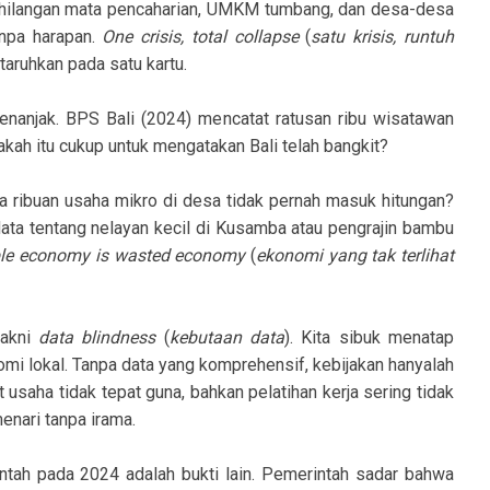
kehilangan mata pencaharian, UMKM tumbang, dan desa-desa
npa harapan.
One crisis, total collapse
(
satu krisis, runtuh
rtaruhkan pada satu kartu.
menanjak. BPS Bali (2024) mencatat ratusan ribu wisatawan
akah itu cukup untuk mengatakan Bali telah bangkit?
la ribuan usaha mikro di desa tidak pernah masuk hitungan?
 data tentang nelayan kecil di Kusamba atau pengrajin bambu
ible economy is wasted economy
(
ekonomi yang tak terlihat
yakni
data blindness
(
kebutaan data
). Kita sibuk menatap
omi lokal. Tanpa data yang komprehensif, kebijakan hanyalah
t usaha tidak tepat guna, bahkan pelatihan kerja sering tidak
menari tanpa irama.
ntah pada 2024 adalah bukti lain. Pemerintah sadar bahwa