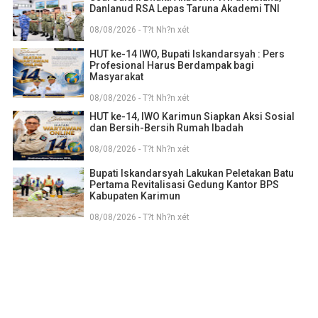
Danlanud RSA Lepas Taruna Akademi TNI
08/08/2026 - T?t Nh?n xét
HUT ke-14 IWO, Bupati Iskandarsyah : Pers
Profesional Harus Berdampak bagi
Masyarakat
08/08/2026 - T?t Nh?n xét
HUT ke-14, IWO Karimun Siapkan Aksi Sosial
dan Bersih-Bersih Rumah Ibadah
08/08/2026 - T?t Nh?n xét
Bupati Iskandarsyah Lakukan Peletakan Batu
Pertama Revitalisasi Gedung Kantor BPS
Kabupaten Karimun
08/08/2026 - T?t Nh?n xét