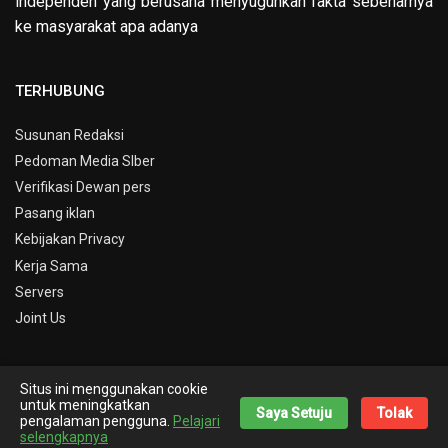
independen yang berusaha menyuguhkan fakta sebenarnya
ke masyarakat apa adanya
TERHUBUNG
Susunan Redaksi
Pedoman Media SIber
Verifikasi Dewan pers
Pasang iklan
Kebijakan Privacy
Kerja Sama
Servers
Joint Us
Situs ini menggunakan cookie
© Copyright 2019 -
Info Kepri
untuk meningkatkan
Saya Setuju
Tolak
pengalaman pengguna.
Pelajari
Theme By
Nick Desain
selengkapnya