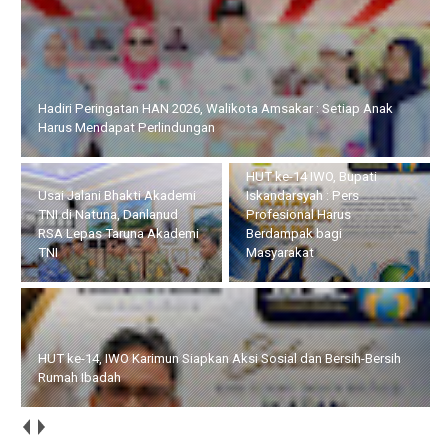
Hadiri Peringatan HAN 2026, Walikota Amsakar : Setiap Anak
Harus Mendapat Perlindungan
HUT ke-14 IWO, Bupati
Usai Jalani Bhakti Akademi
Iskandarsyah : Pers
TNI di Natuna, Danlanud
Profesional Harus
RSA Lepas Taruna Akademi
Berdampak bagi
TNI
Masyarakat
HUT ke-14, IWO Karimun Siapkan Aksi Sosial dan Bersih-Bersih
Rumah Ibadah