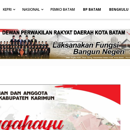
height: auto; }
-->
KEPRI
NASIONAL
PEMKO BATAM
BP BATAM
BENGKULU