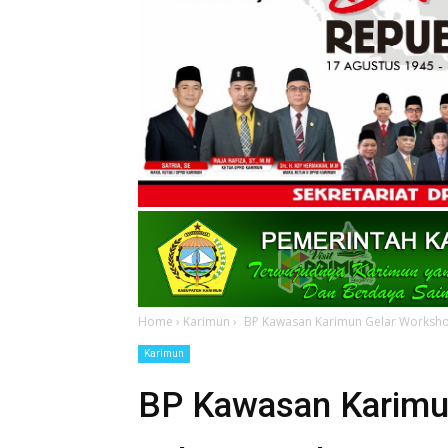
Home
›
Karimun
›
BP Kawasan Karimun Gelar Workshop
Karimun
BP Kawasan Karimun