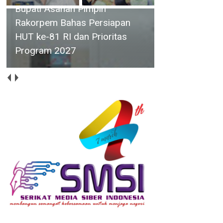
Camat Singkep Selatan Minta
ULP Dabo Singkep Mengaliri
Listtrik Desa Pulau Lalang
Selama 24 Jam