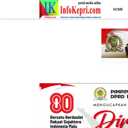
.post-body img { display: block; margin: 0 auto; max-width: 100%; 
HOME