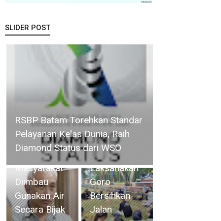
SLIDER POST
Plt.Camat
Singkep
Bupati
Barat
Asahan
bersama
Pimpin
BP Batam Optimalkan
Warga Desa
Rakorpem
Pelayanan Air Bersih,
Jagoh dan
Bahas
Masyarakat Diimbau Gunakan
Desa Sungai
Persiapan
Air Secara Bijak
Buluh
HUT ke-81
Laksanakan
RI dan
Goro
Prioritas
Bersihkan
Program
Jalan
2027