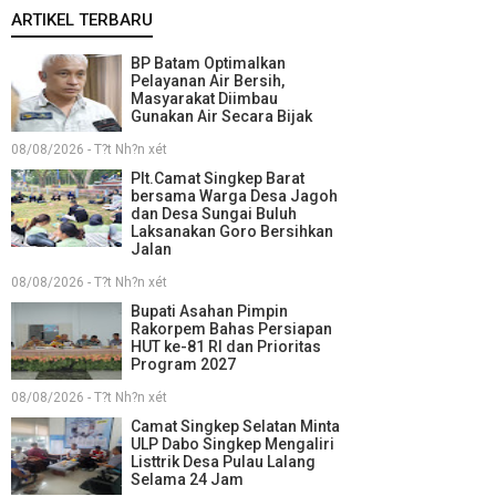
ARTIKEL TERBARU
BP Batam Optimalkan
Pelayanan Air Bersih,
Masyarakat Diimbau
Gunakan Air Secara Bijak
08/08/2026 - T?t Nh?n xét
Plt.Camat Singkep Barat
bersama Warga Desa Jagoh
dan Desa Sungai Buluh
Laksanakan Goro Bersihkan
Jalan
08/08/2026 - T?t Nh?n xét
Bupati Asahan Pimpin
Rakorpem Bahas Persiapan
HUT ke-81 RI dan Prioritas
Program 2027
08/08/2026 - T?t Nh?n xét
Camat Singkep Selatan Minta
ULP Dabo Singkep Mengaliri
Listtrik Desa Pulau Lalang
Selama 24 Jam