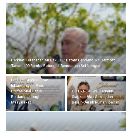
HUT ke-14 IWO, Bupati Iskandarsyah : Pers Profesional Harus
Berdampak bagi Masyarakat
Bupati Iskandarsyah
Lakukan Peletakan Batu
HUT ke-14, IWO Karimun
Pertama Revitalisasi
Siapkan Aksi Sosial dan
Gedung Kantor BPS
Bersih-Bersih Rumah Ibadah
Kabupaten Karimun