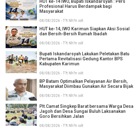
HUT ke-14 IWO, Bupati Iskandarsyah : Pers
Profesional Harus Berdampak bagi
Masyarakat
08/08/2026 - T?t Nh?n xét
HUT ke-14, IWO Karimun Siapkan Aksi Sosial
dan Bersih-Bersih Rumah Ibadah
08/08/2026 - T?t Nh?n xét
Bupati Iskandarsyah Lakukan Peletakan Batu
Pertama Revitalisasi Gedung Kantor BPS
Kabupaten Karimun
08/08/2026 - T?t Nh?n xét
BP Batam Optimalkan Pelayanan Air Bersih,
Masyarakat Diimbau Gunakan Air Secara Bijak
08/08/2026 - T?t Nh?n xét
Plt.Camat Singkep Barat bersama Warga Desa
Jagoh dan Desa Sungai Buluh Laksanakan
Goro Bersihkan Jalan
08/08/2026 - T?t Nh?n xét