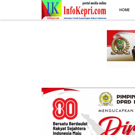
.post-body img { display: block; margin: 0 auto; max-width: 100%; 
HOME