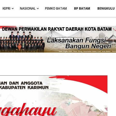
height: auto; }
-->
KEPRI
NASIONAL
PEMKO BATAM
BP BATAM
BENGKULU