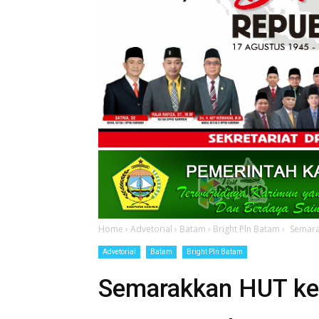
Home
›
Advetorial
›
Batam
›
Bright Pln Batam
›
Semara
Advetorial
Batam
Bright Pln Batam
Semarakkan HUT ke