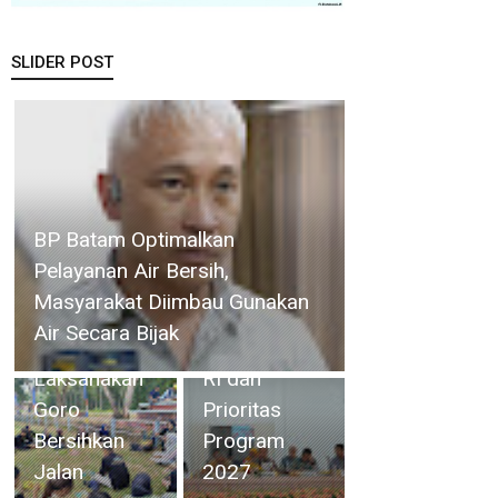
SLIDER POST
Plt.Camat
Singkep
Bupati
Barat
Asahan
bersama
Pimpin
BP Batam Optimalkan
Warga Desa
Rakorpem
Pelayanan Air Bersih,
Jagoh dan
Bahas
Masyarakat Diimbau Gunakan
Desa Sungai
Persiapan
Air Secara Bijak
Buluh
HUT ke-81
Laksanakan
RI dan
Goro
Prioritas
Bersihkan
Program
Jalan
2027