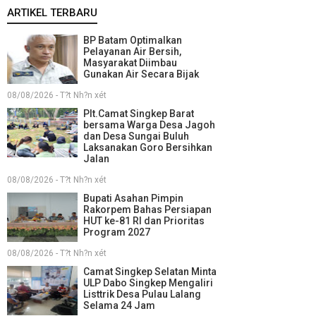
ARTIKEL TERBARU
BP Batam Optimalkan
Pelayanan Air Bersih,
Masyarakat Diimbau
Gunakan Air Secara Bijak
08/08/2026 - T?t Nh?n xét
Plt.Camat Singkep Barat
bersama Warga Desa Jagoh
dan Desa Sungai Buluh
Laksanakan Goro Bersihkan
Jalan
08/08/2026 - T?t Nh?n xét
Bupati Asahan Pimpin
Rakorpem Bahas Persiapan
HUT ke-81 RI dan Prioritas
Program 2027
08/08/2026 - T?t Nh?n xét
Camat Singkep Selatan Minta
ULP Dabo Singkep Mengaliri
Listtrik Desa Pulau Lalang
Selama 24 Jam