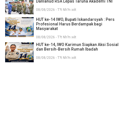
Danlanud RSA Lepas Taruna Akademi TNI
08/08/2026 - T?t Nh?n xét
HUT ke-14 IWO, Bupati Iskandarsyah : Pers
Profesional Harus Berdampak bagi
Masyarakat
08/08/2026 - T?t Nh?n xét
HUT ke-14, IWO Karimun Siapkan Aksi Sosial
dan Bersih-Bersih Rumah Ibadah
08/08/2026 - T?t Nh?n xét