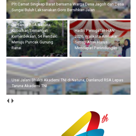
Danlanud RSA Natuna Kobarkan Semangat Kemerdekaan, 54
Pendaki Menuju Puncak Gunung Ranai
Hadiri Peringatan HAN
Usai Jalani Bhakti Akademi
2026, Walikota Amsakar :
TNI di Natuna, Danlanud
Setiap Anak Harus
RSA Lepas Taruna Akademi
Mendapat Perlindungan
TNI
HUT ke-14 IWO, Bupati Iskandarsyah : Pers Profesional Harus
Berdampak bagi Masyarakat