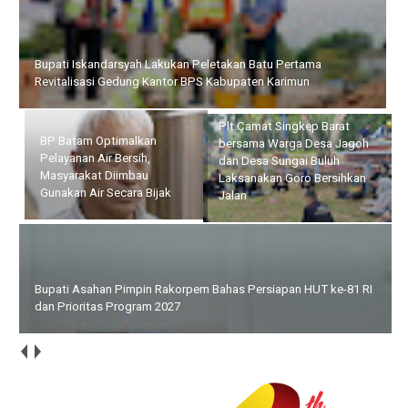
Bupati Iskandarsyah Lakukan Peletakan Batu Pertama
Revitalisasi Gedung Kantor BPS Kabupaten Karimun
Plt.Camat Singkep Barat
BP Batam Optimalkan
bersama Warga Desa
Pelayanan Air Bersih,
Jagoh dan Desa Sungai
Masyarakat Diimbau
Buluh Laksanakan Goro
Gunakan Air Secara Bijak
Bersihkan Jalan
Bupati Asahan Pimpin Rakorpem Bahas Persiapan HUT ke-81 RI
dan Prioritas Program 2027