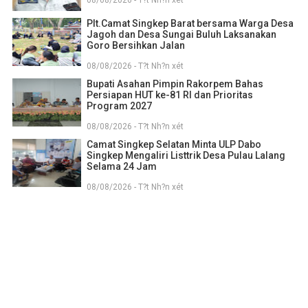
08/08/2026 - T?t Nh?n xét
Plt.Camat Singkep Barat bersama Warga Desa
Jagoh dan Desa Sungai Buluh Laksanakan
Goro Bersihkan Jalan
08/08/2026 - T?t Nh?n xét
Bupati Asahan Pimpin Rakorpem Bahas
Persiapan HUT ke-81 RI dan Prioritas
Program 2027
08/08/2026 - T?t Nh?n xét
Camat Singkep Selatan Minta ULP Dabo
Singkep Mengaliri Listtrik Desa Pulau Lalang
Selama 24 Jam
08/08/2026 - T?t Nh?n xét