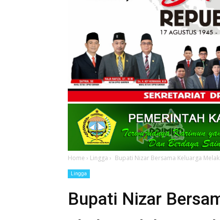
Home
›
Lingga
›
Bupati Nizar Bersama Keluarga Melak
Lingga
Bupati Nizar Bersa