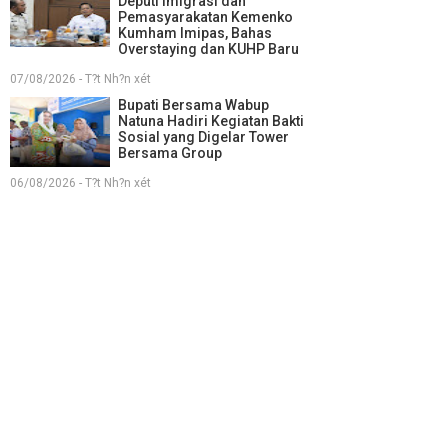
Deputi Imigrasi dan
Pemasyarakatan Kemenko
Kumham Imipas, Bahas
Overstaying dan KUHP Baru
07/08/2026 - T?t Nh?n xét
Bupati Bersama Wabup
Natuna Hadiri Kegiatan Bakti
Sosial yang Digelar Tower
Bersama Group
06/08/2026 - T?t Nh?n xét