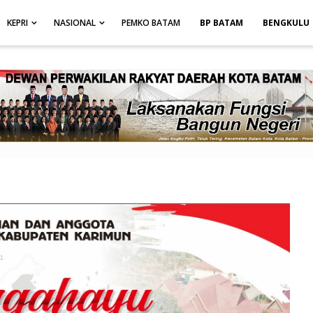
height: auto; }
-->
KEPRI
NASIONAL
PEMKO BATAM
BP BATAM
BENGKULU