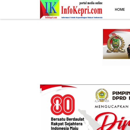
.post-body img { display: block; margin: 0 auto; max-width: 100%; 
HOME