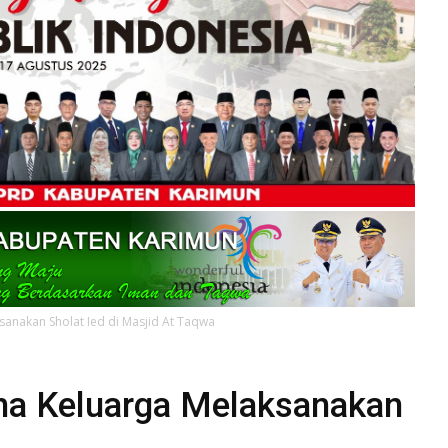
sanakan Sholat Ied di Masjid At Taqwa
ma Keluarga Melaksanakan