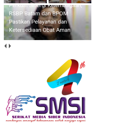
Deputi Imigrasi dan
Pemasyarakatan Kemenko
Kumham Imipas, Bahas
Overstaying dan KUHP Baru