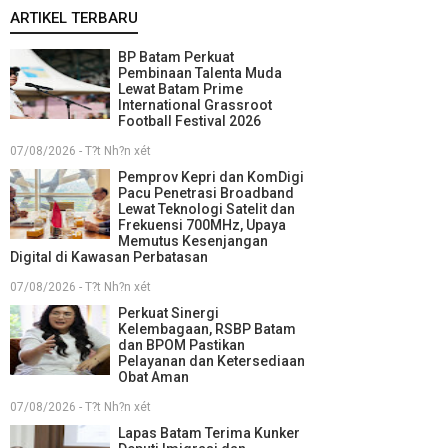
ARTIKEL TERBARU
BP Batam Perkuat
Pembinaan Talenta Muda
Lewat Batam Prime
International Grassroot
Football Festival 2026
07/08/2026 - T?t Nh?n xét
Pemprov Kepri dan KomDigi
Pacu Penetrasi Broadband
Lewat Teknologi Satelit dan
Frekuensi 700MHz, Upaya
Memutus Kesenjangan
Digital di Kawasan Perbatasan
07/08/2026 - T?t Nh?n xét
Perkuat Sinergi
Kelembagaan, RSBP Batam
dan BPOM Pastikan
Pelayanan dan Ketersediaan
Obat Aman
07/08/2026 - T?t Nh?n xét
Lapas Batam Terima Kunker