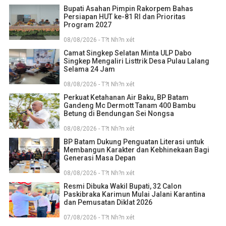
Bupati Asahan Pimpin Rakorpem Bahas
Persiapan HUT ke-81 RI dan Prioritas
Program 2027
08/08/2026 - T?t Nh?n xét
Camat Singkep Selatan Minta ULP Dabo
Singkep Mengaliri Listtrik Desa Pulau Lalang
Selama 24 Jam
08/08/2026 - T?t Nh?n xét
Perkuat Ketahanan Air Baku, BP Batam
Gandeng Mc Dermott Tanam 400 Bambu
Betung di Bendungan Sei Nongsa
08/08/2026 - T?t Nh?n xét
BP Batam Dukung Penguatan Literasi untuk
Membangun Karakter dan Kebhinekaan Bagi
Generasi Masa Depan
08/08/2026 - T?t Nh?n xét
Resmi Dibuka Wakil Bupati, 32 Calon
Paskibraka Karimun Mulai Jalani Karantina
dan Pemusatan Diklat 2026
07/08/2026 - T?t Nh?n xét