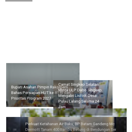
Bupati Asahan Pimpin Rakorpem Bahas Persiapan HUT ke-81 RI
dan Prioritas Program 2027
Camat Singkep Selatan
Perkuat Ketahanan Air
Minta ULP Dabo Singkep
Baku, BP Batam Gandeng
Mengaliri Listtrik Desa
Mc Dermott Tanam 400
Pulau Lalang Selama 24
Bambu Betung di
Jam
Bendungan Sei Nongsa