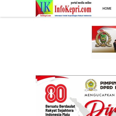
.post-body img { display: block; margin: 0 auto; max-width: 100%; 
HOME