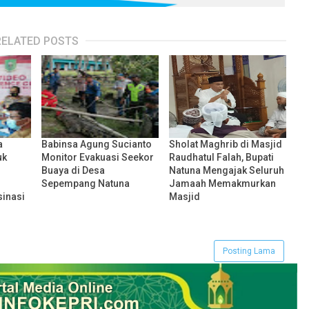
RELATED POSTS
a
Babinsa Agung Sucianto
Sholat Maghrib di Masjid
uk
Monitor Evakuasi Seekor
Raudhatul Falah, Bupati
Buaya di Desa
Natuna Mengajak Seluruh
Sepempang Natuna
Jamaah Memakmurkan
inasi
Masjid
Posting Lama