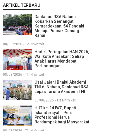
ARTIKEL TERBARU
Danlanud RSA Natuna
Kobarkan Semangat
Kemerdekaan, 54 Pendaki
Menuju Puncak Gunung
Ranai
08/08/2026 - T?t Nh?n xét
Hadiri Peringatan HAN 2026,
Walikota Amsakar : Setiap
Anak Harus Mendapat
Perlindungan
08/08/2026 - T?t Nh?n xét
Usai Jalani Bhakti Akademi
TNI di Natuna, Danlanud RSA
Lepas Taruna Akademi TNI
08/08/2026 - T?t Nh?n xét
HUT ke-14 IWO, Bupati
Iskandarsyah : Pers
Profesional Harus
Berdampak bagi Masyarakat
08/08/2026 - T?t Nh?n xét