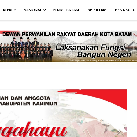
height: auto; }
-->
KEPRI
NASIONAL
PEMKO BATAM
BP BATAM
BENGKULU