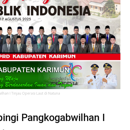
han I Tinjau Operasi Laut di Natuna
ingi Pangkogabwilhan I