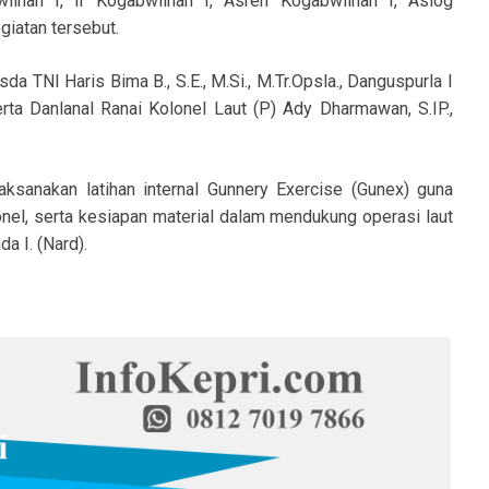
ilhan I, Ir Kogabwilhan I, Asren Kogabwilhan I, Aslog
giatan tersebut.
 TNI Haris Bima B., S.E., M.Si., M.Tr.Opsla., Danguspurla I
rta Danlanal Ranai Kolonel Laut (P) Ady Dharmawan, S.IP.,
ksanakan latihan internal Gunnery Exercise (Gunex) guna
el, serta kesiapan material dalam mendukung operasi laut
a I. (Nard).