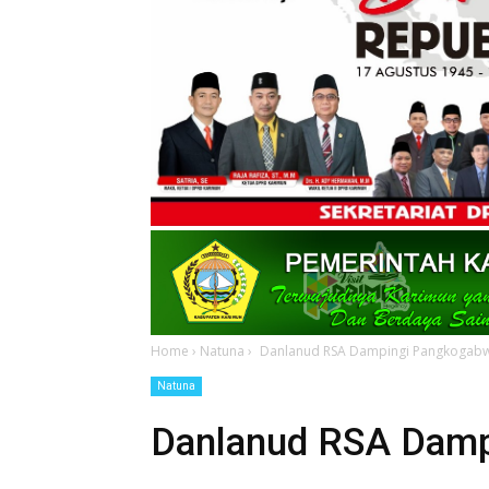
Home
›
Natuna
›
Danlanud RSA Dampingi Pangkogabwil
Natuna
Danlanud RSA Damp