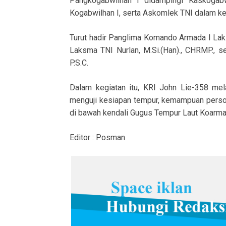
Pangkogabwilhan I didampingi Kaskogabw
Kogabwilhan I, serta Askomlek TNI dalam ke
Turut hadir Panglima Komando Armada I Laksda
Laksma TNI Nurlan, M.Si.(Han)., CHRMP., se
P.S.C.
Dalam kegiatan itu, KRI John Lie-358 mela
menguji kesiapan tempur, kemampuan person
di bawah kendali Gugus Tempur Laut Koarmad
Editor : Posman