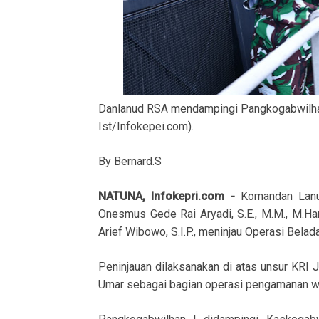
Danlanud RSA mendampingi Pangkogabwilhan 
Ist/Infokepei.com).
By Bernard.S
NATUNA, Infokepri.com -
Komandan Lanu
Onesmus Gede Rai Aryadi, S.E., M.M., M.Ha
Arief Wibowo, S.I.P., meninjau Operasi Belad
Peninjauan dilaksanakan di atas unsur KRI
Umar sebagai bagian operasi pengamanan wil