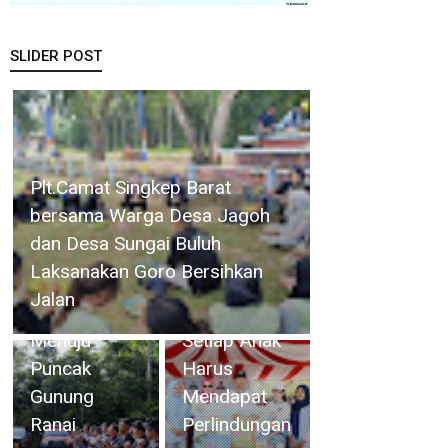
SLIDER POST
Usai Jalani
Hadiri
Bhakti
Danlanud RSA Natuna
Peringatan
Akademi
Kobarkan Semangat
HAN 2026,
TNI di
Kemerdekaan, 54 Pendaki
Walikota
Natuna,
Menuju Puncak Gunung Ranai
Amsakar :
Danlanud
Setiap Anak
RSA Lepas
Harus
Taruna
Mendapat
Akademi
Perlindungan
TNI