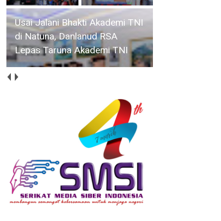
HUT ke-14 IWO, Bupati
Iskandarsyah : Pers
Profesional Harus Berdampak
bagi Masyarakat