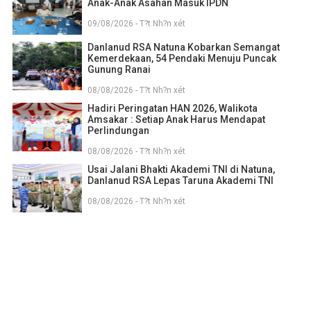
Anak-Anak Asahan Masuk IPDN
09/08/2026 - T?t Nh?n xét
Danlanud RSA Natuna Kobarkan Semangat
Kemerdekaan, 54 Pendaki Menuju Puncak
Gunung Ranai
08/08/2026 - T?t Nh?n xét
Hadiri Peringatan HAN 2026, Walikota
Amsakar : Setiap Anak Harus Mendapat
Perlindungan
08/08/2026 - T?t Nh?n xét
Usai Jalani Bhakti Akademi TNI di Natuna,
Danlanud RSA Lepas Taruna Akademi TNI
08/08/2026 - T?t Nh?n xét