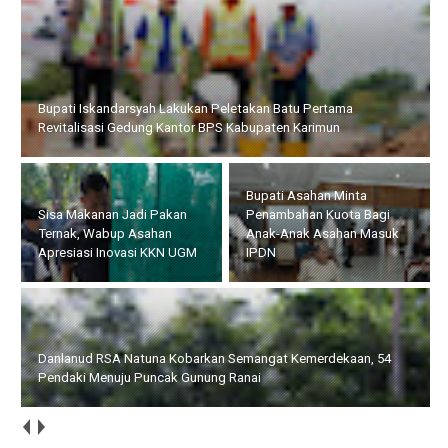
Sisa Makanan Jadi Pakan Ternak, Wabup Asahan Apresiasi
Inovasi KKN UGM
Danlanud RSA Natuna
Bupati Asahan Minta
Kobarkan Semangat
Penambahan Kuota Bagi
Kemerdekaan, 54 Pendaki
Anak-Anak Asahan Masuk
Menuju Puncak Gunung
IPDN
Ranai
Hadiri Peringatan HAN 2026, Walikota Amsakar : Setiap Anak
Harus Mendapat Perlindungan