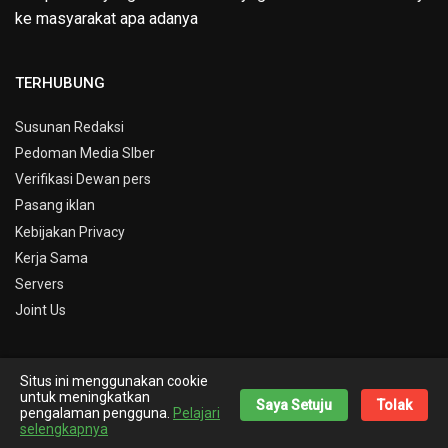
ke masyarakat apa adanya
TERHUBUNG
Susunan Redaksi
Pedoman Media SIber
Verifikasi Dewan pers
Pasang iklan
Kebijakan Privacy
Kerja Sama
Servers
Joint Us
Situs ini menggunakan cookie
© Copyright 2019 -
Info Kepri
untuk meningkatkan
Saya Setuju
Tolak
pengalaman pengguna.
Pelajari
Theme By
Nick Desain
selengkapnya