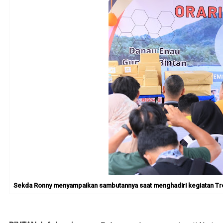
Sekda Ronny menyampaikan sambutannya saat menghadiri kegiatan Trekk