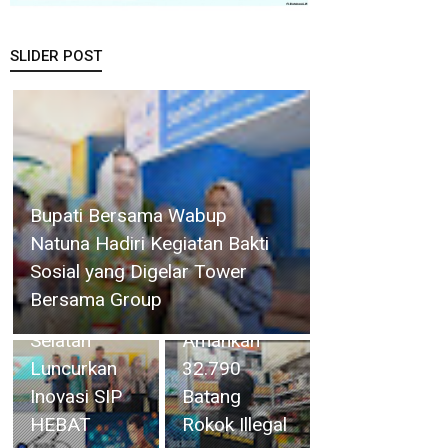
SLIDER POST
Gelar
Operasi
Bupati Bersama Wabup
Cukai
Natuna Hadiri Kegiatan Bakti
Selama 4
Sosial yang Digelar Tower
Camat
Hari, Bea
Bersama Group
Singkep
Cukai Batam
Selatan
Amankan
Luncurkan
32.790
Inovasi SIP
Batang
HEBAT
Rokok Illegal