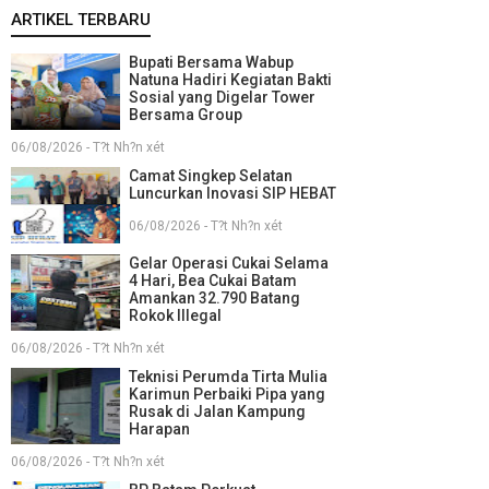
ARTIKEL TERBARU
Bupati Bersama Wabup
Natuna Hadiri Kegiatan Bakti
Sosial yang Digelar Tower
Bersama Group
06/08/2026 - T?t Nh?n xét
Camat Singkep Selatan
Luncurkan Inovasi SIP HEBAT
06/08/2026 - T?t Nh?n xét
Gelar Operasi Cukai Selama
4 Hari, Bea Cukai Batam
Amankan 32.790 Batang
Rokok Illegal
06/08/2026 - T?t Nh?n xét
Teknisi Perumda Tirta Mulia
Karimun Perbaiki Pipa yang
Rusak di Jalan Kampung
Harapan
06/08/2026 - T?t Nh?n xét