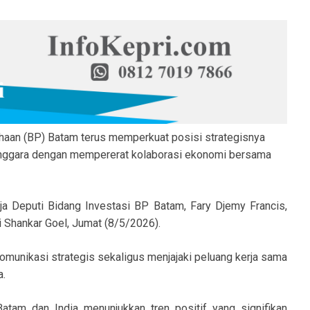
aan (BP) Batam terus memperkuat posisi strategisnya
enggara dengan mempererat kolaborasi ekonomi bersama
rja Deputi Bidang Investasi BP Batam, Fary Djemy Francis,
i Shankar Goel, Jumat (8/5/2026).
munikasi strategis sekaligus menjajaki peluang kerja sama
a.
tam dan India menunjukkan tren positif yang signifikan