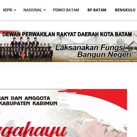
height: auto; }
-->
KEPRI
NASIONAL
PEMKO BATAM
BP BATAM
BENGKULU