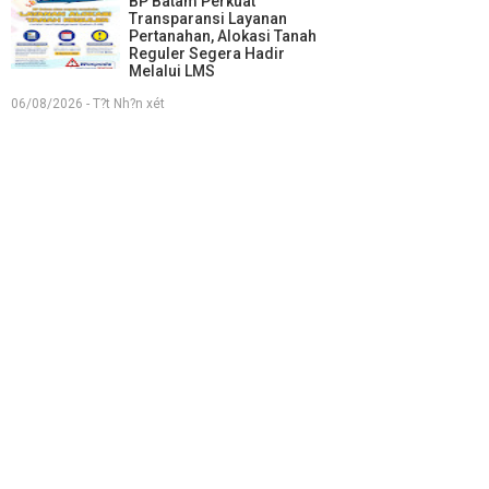
BP Batam Perkuat
Transparansi Layanan
Pertanahan, Alokasi Tanah
Reguler Segera Hadir
Melalui LMS
06/08/2026 - T?t Nh?n xét