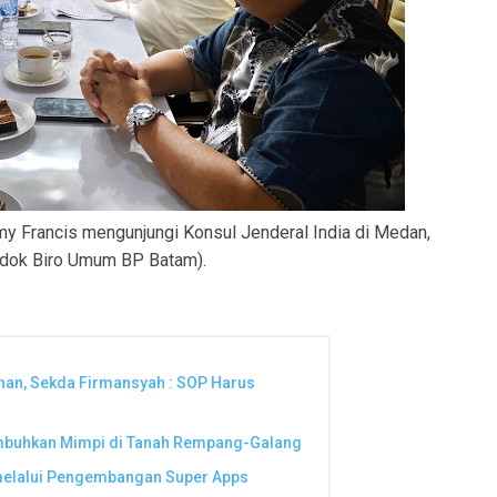
my Francis mengunjungi Konsul Jenderal India di Medan,
: dok Biro Umum BP Batam).
nan, Sekda Firmansyah : SOP Harus
umbuhkan Mimpi di Tanah Rempang-Galang
 melalui Pengembangan Super Apps