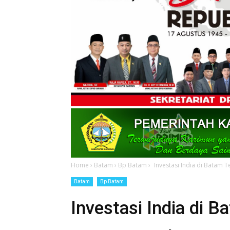
Home
›
Batam
›
Bp Batam
›
Investasi India di Batam T
Batam
Bp Batam
Investasi India di 