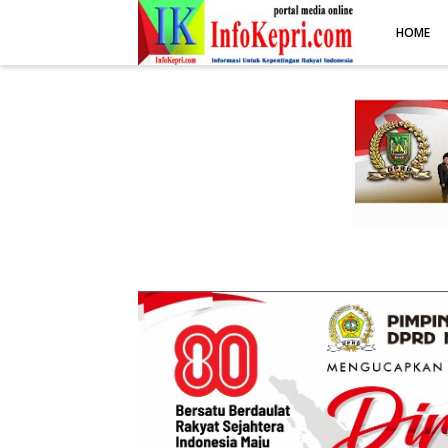
.post-body img { display: block; margin: 0 auto; max-width: 100%; 
HOME