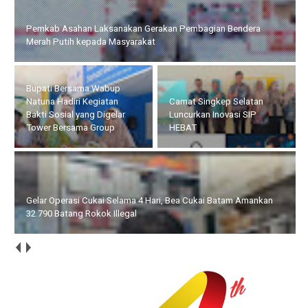
Bupati Bersama Wabup Natuna Hadiri Kegiatan Bakti Sosial
yang Digelar Tower Bersama Group
Gelar Operasi Cukai Selama
Camat Singkep Selatan
4 Hari, Bea Cukai Batam
Luncurkan Inovasi SIP
Amankan 32.790 Batang
HEBAT
Rokok Illegal
Teknisi Perumda Tirta Mulia Karimun Perbaiki Pipa yang Rusak
di Jalan Kampung Harapan