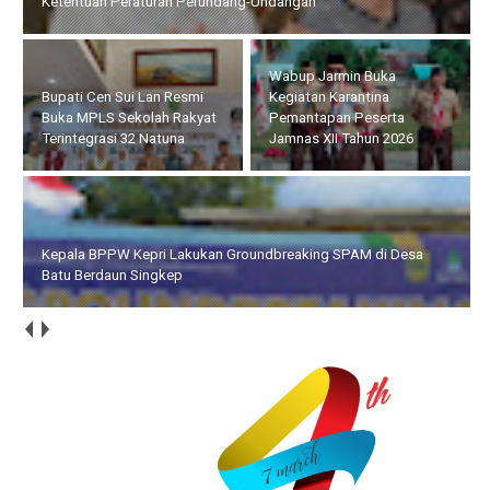
Terintegrasi 32 Natuna
Wabup Jarmin Buka
Kepala BPPW Kepri
Kegiatan Karantina
Lakukan Groundbreaking
Pemantapan Peserta
SPAM di Desa Batu
Jamnas XII Tahun 2026
Berdaun Singkep
Wakapolda Kepri Terima Kunjungan Tim Sekretariat Jenderal
DPR RI