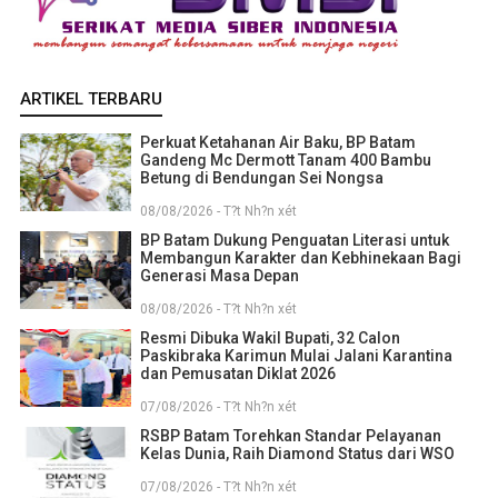
ARTIKEL TERBARU
Perkuat Ketahanan Air Baku, BP Batam
Gandeng Mc Dermott Tanam 400 Bambu
Betung di Bendungan Sei Nongsa
08/08/2026 - T?t Nh?n xét
BP Batam Dukung Penguatan Literasi untuk
Membangun Karakter dan Kebhinekaan Bagi
Generasi Masa Depan
08/08/2026 - T?t Nh?n xét
Resmi Dibuka Wakil Bupati, 32 Calon
Paskibraka Karimun Mulai Jalani Karantina
dan Pemusatan Diklat 2026
07/08/2026 - T?t Nh?n xét
RSBP Batam Torehkan Standar Pelayanan
Kelas Dunia, Raih Diamond Status dari WSO
07/08/2026 - T?t Nh?n xét