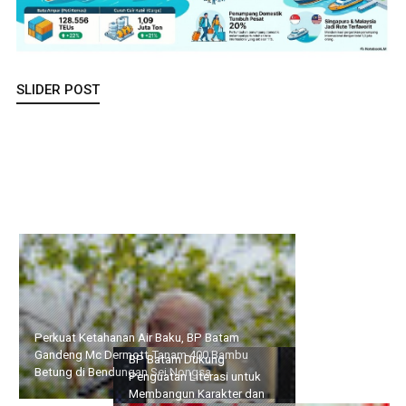
SLIDER POST
Perkuat Ketahanan Air Baku, BP Batam Gandeng Mc Dermott
Tanam 400 Bambu Betung di Bendungan Sei Nongsa
BP Batam Dukung
Resmi Dibuka Wakil Bupati,
Penguatan Literasi untuk
32 Calon Paskibraka
Membangun Karakter dan
Karimun Mulai Jalani