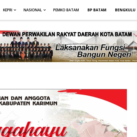
height: auto; }
-->
KEPRI
NASIONAL
PEMKO BATAM
BP BATAM
BENGKULU