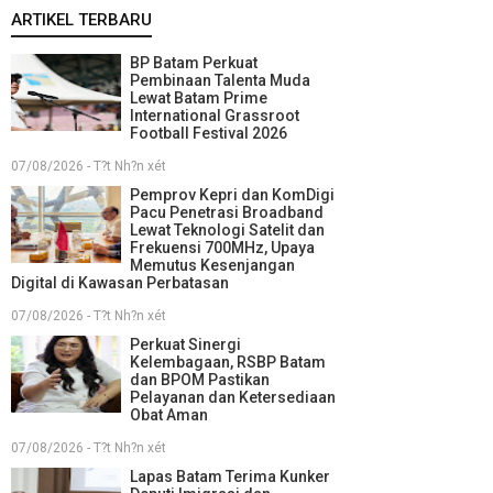
ARTIKEL TERBARU
BP Batam Perkuat
Pembinaan Talenta Muda
Lewat Batam Prime
International Grassroot
Football Festival 2026
07/08/2026 - T?t Nh?n xét
Pemprov Kepri dan KomDigi
Pacu Penetrasi Broadband
Lewat Teknologi Satelit dan
Frekuensi 700MHz, Upaya
Memutus Kesenjangan
Digital di Kawasan Perbatasan
07/08/2026 - T?t Nh?n xét
Perkuat Sinergi
Kelembagaan, RSBP Batam
dan BPOM Pastikan
Pelayanan dan Ketersediaan
Obat Aman
07/08/2026 - T?t Nh?n xét
Lapas Batam Terima Kunker