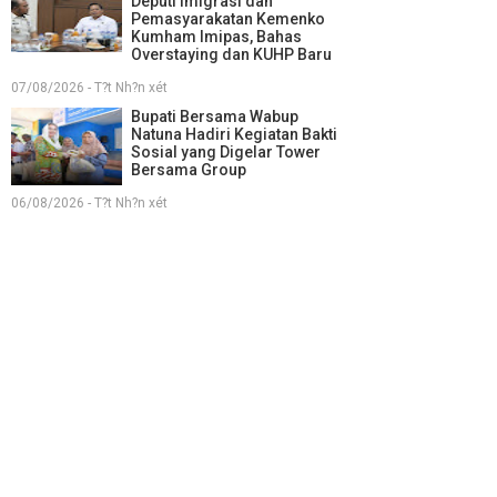
Deputi Imigrasi dan
Pemasyarakatan Kemenko
Kumham Imipas, Bahas
Overstaying dan KUHP Baru
07/08/2026 - T?t Nh?n xét
Bupati Bersama Wabup
Natuna Hadiri Kegiatan Bakti
Sosial yang Digelar Tower
Bersama Group
06/08/2026 - T?t Nh?n xét