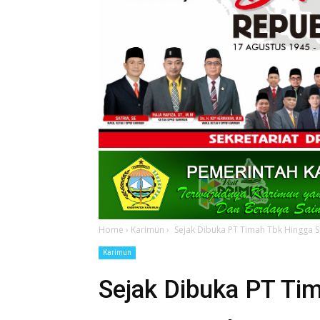
Home
›
Karimun
›
Sejak Dibuka PT Timah Tbk Hingga S
Karimun
Sejak Dibuka PT Tim