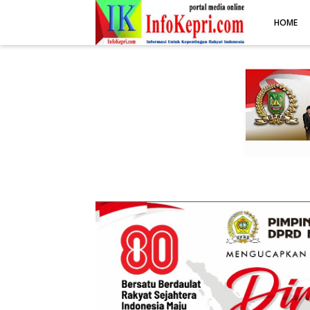
.post-body img { display: block; margin: 0 auto; max-width: 100%; 
HOME