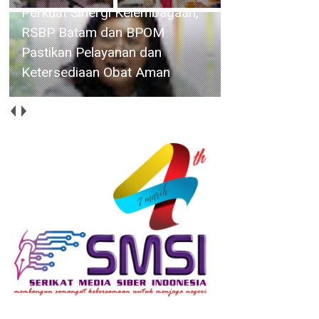
Deputi Imigrasi dan
Pemasyarakatan Kemenko
Kumham Imipas, Bahas
Overstaying dan KUHP Baru