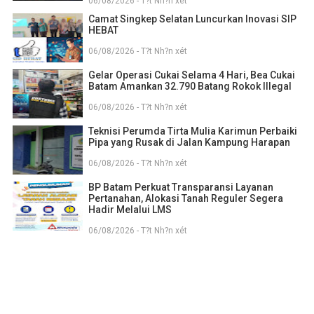
06/08/2026 - T?t Nh?n xét
Camat Singkep Selatan Luncurkan Inovasi SIP
HEBAT
06/08/2026 - T?t Nh?n xét
Gelar Operasi Cukai Selama 4 Hari, Bea Cukai
Batam Amankan 32.790 Batang Rokok Illegal
06/08/2026 - T?t Nh?n xét
Teknisi Perumda Tirta Mulia Karimun Perbaiki
Pipa yang Rusak di Jalan Kampung Harapan
06/08/2026 - T?t Nh?n xét
BP Batam Perkuat Transparansi Layanan
Pertanahan, Alokasi Tanah Reguler Segera
Hadir Melalui LMS
06/08/2026 - T?t Nh?n xét