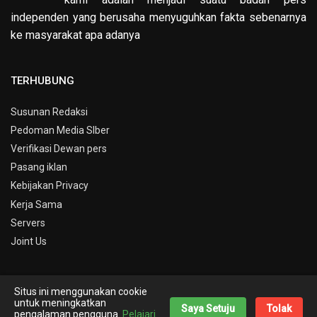
independen yang berusaha menyuguhkan fakta sebenarnya
ke masyarakat apa adanya
TERHUBUNG
Susunan Redaksi
Pedoman Media SIber
Verifikasi Dewan pers
Pasang iklan
Kebijakan Privacy
Kerja Sama
Servers
Joint Us
Situs ini menggunakan cookie
© Copyright 2019 -
Info Kepri
untuk meningkatkan
Saya Setuju
Tolak
pengalaman pengguna.
Pelajari