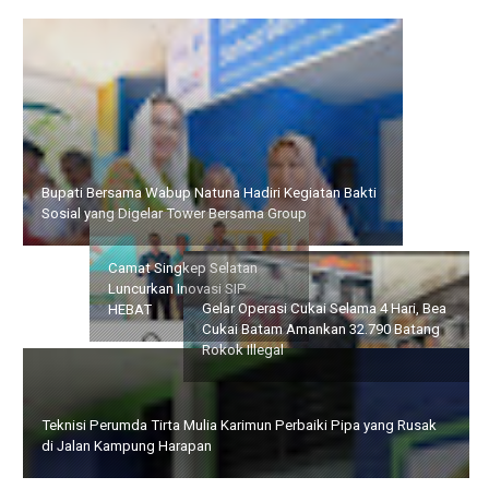
Bupati Bersama Wabup Natuna Hadiri Kegiatan Bakti Sosial
yang Digelar Tower Bersama Group
Gelar Operasi Cukai Selama
Camat Singkep Selatan
4 Hari, Bea Cukai Batam
Luncurkan Inovasi SIP
Amankan 32.790 Batang
HEBAT
Rokok Illegal
Teknisi Perumda Tirta Mulia Karimun Perbaiki Pipa yang Rusak
di Jalan Kampung Harapan