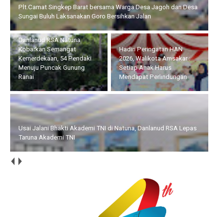
Danlanud RSA Natuna Kobarkan Semangat Kemerdekaan, 54
Pendaki Menuju Puncak Gunung Ranai
Hadiri Peringatan HAN
Usai Jalani Bhakti Akademi
2026, Walikota Amsakar :
TNI di Natuna, Danlanud
Setiap Anak Harus
RSA Lepas Taruna Akademi
Mendapat Perlindungan
TNI
HUT ke-14 IWO, Bupati Iskandarsyah : Pers Profesional Harus
Berdampak bagi Masyarakat