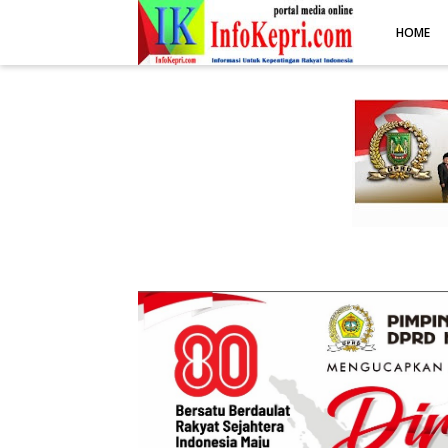
.post-body img { display: block; margin: 0 auto; max-width: 100%; 
HOME