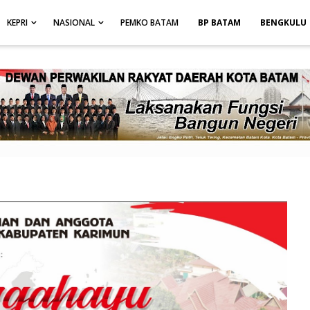
height: auto; }
-->
KEPRI
NASIONAL
PEMKO BATAM
BP BATAM
BENGKULU