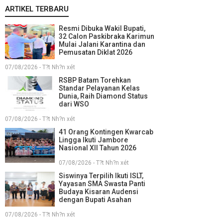
ARTIKEL TERBARU
Resmi Dibuka Wakil Bupati,
32 Calon Paskibraka Karimun
Mulai Jalani Karantina dan
Pemusatan Diklat 2026
07/08/2026 - T?t Nh?n xét
RSBP Batam Torehkan
Standar Pelayanan Kelas
Dunia, Raih Diamond Status
dari WSO
07/08/2026 - T?t Nh?n xét
41 Orang Kontingen Kwarcab
Lingga Ikuti Jambore
Nasional XII Tahun 2026
07/08/2026 - T?t Nh?n xét
Siswinya Terpilih Ikuti ISLT,
Yayasan SMA Swasta Panti
Budaya Kisaran Audensi
dengan Bupati Asahan
07/08/2026 - T?t Nh?n xét