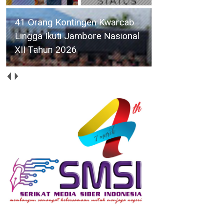
Siswinya Terpilih Ikuti ISLT,
Yayasan SMA Swasta Panti
Budaya Kisaran Audensi
dengan Bupati Asahan