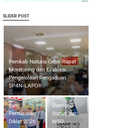
SLIDER POST
RSBP Batam
Resmi Dibuka Wakil Bupati, 32
Torehkan
Calon Paskibraka Karimun
Standar
41 Orang
Mulai Jalani Karantina dan
Pelayanan
Kontingen
Pemusatan Diklat 2026
Kelas Dunia,
Kwarcab
Raih
Lingga Ikuti
Diamond
Jambore
Status dari
Nasional XII
WSO
Tahun 2026