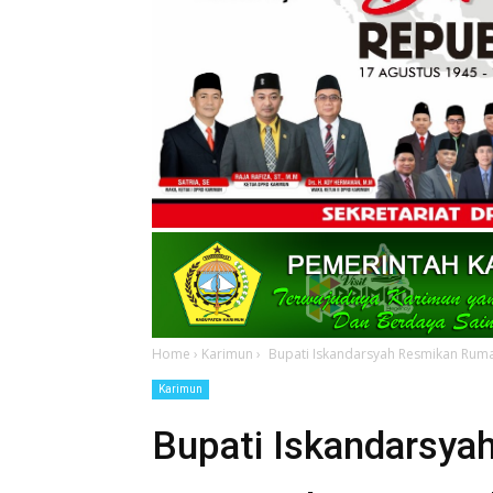
Home
›
Karimun
›
Bupati Iskandarsyah Resmikan Ruma
Karimun
Bupati Iskandarsy