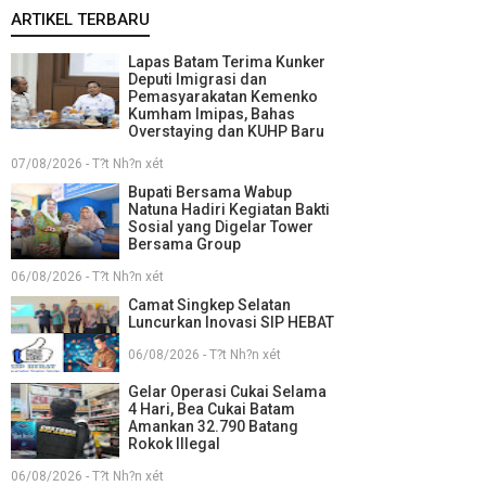
ARTIKEL TERBARU
Lapas Batam Terima Kunker
Deputi Imigrasi dan
Pemasyarakatan Kemenko
Kumham Imipas, Bahas
Overstaying dan KUHP Baru
07/08/2026 - T?t Nh?n xét
Bupati Bersama Wabup
Natuna Hadiri Kegiatan Bakti
Sosial yang Digelar Tower
Bersama Group
06/08/2026 - T?t Nh?n xét
Camat Singkep Selatan
Luncurkan Inovasi SIP HEBAT
06/08/2026 - T?t Nh?n xét
Gelar Operasi Cukai Selama
4 Hari, Bea Cukai Batam
Amankan 32.790 Batang
Rokok Illegal
06/08/2026 - T?t Nh?n xét