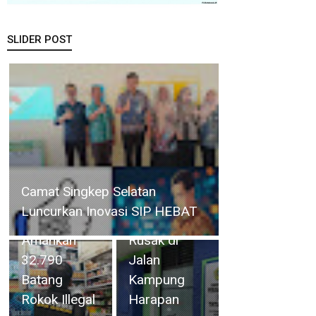
SLIDER POST
BP Batam
Teknisi
Perkuat
Perumda
Transparansi
Gelar Operasi Cukai Selama 4
Tirta Mulia
Layanan
Hari, Bea Cukai Batam
Karimun
Pertanahan,
Amankan 32.790 Batang
Perbaiki
Alokasi
Rokok Illegal
Pipa yang
Tanah
Rusak di
Reguler
Jalan
Segera
Kampung
Hadir
Harapan
Melalui LMS