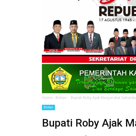
Home
›
Bintan
›
Bupati Roby Ajak Masyarakat Suksesk
Bintan
Bupati Roby Ajak M