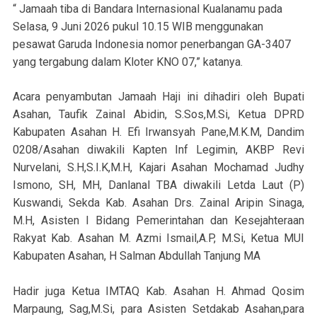
“ Jamaah tiba di Bandara Internasional Kualanamu pada
Selasa, 9 Juni 2026 pukul 10.15 WIB menggunakan
pesawat Garuda Indonesia nomor penerbangan GA-3407
yang tergabung dalam Kloter KNO 07,” katanya.
Acara penyambutan Jamaah Haji ini dihadiri oleh Bupati
Asahan, Taufik Zainal Abidin, S.Sos,M.Si, Ketua DPRD
Kabupaten Asahan H. Efi Irwansyah Pane,M.K.M, Dandim
0208/Asahan diwakili Kapten Inf Legimin, AKBP Revi
Nurvelani, S.H,S.I.K,M.H, Kajari Asahan Mochamad Judhy
Ismono, SH, MH, Danlanal TBA diwakili Letda Laut (P)
Kuswandi, Sekda Kab. Asahan Drs. Zainal Aripin Sinaga,
M.H, Asisten I Bidang Pemerintahan dan Kesejahteraan
Rakyat Kab. Asahan M. Azmi Ismail,A.P, M.Si, Ketua MUI
Kabupaten Asahan, H Salman Abdullah Tanjung MA
Hadir juga Ketua IMTAQ Kab. Asahan H. Ahmad Qosim
Marpaung, Sag,M.Si, para Asisten Setdakab Asahan,para