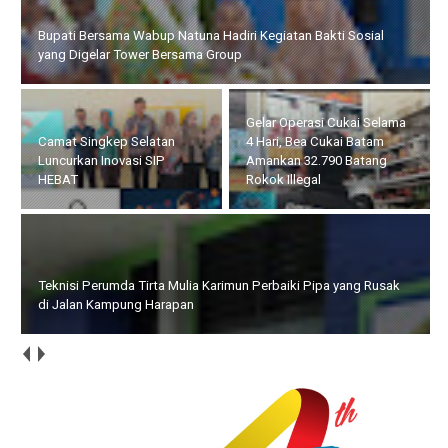
Bupati Bersama Wabup Natuna Hadiri Kegiatan Bakti Sosial
yang Digelar Tower Bersama Group
Gelar Operasi Cukai Selama
Camat Singkep Selatan
4 Hari, Bea Cukai Batam
Luncurkan Inovasi SIP
Amankan 32.790 Batang
HEBAT
Rokok Illegal
Teknisi Perumda Tirta Mulia Karimun Perbaiki Pipa yang Rusak
di Jalan Kampung Harapan