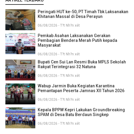
ARTIKEL TERBARU
Peringati HUT ke-50, PT Timah Tbk Laksanakan
Khitanan Massal di Desa Perayun
06/08/2026 - T?t Nh?n xét
Pemkab Asahan Laksanakan Gerakan
Pembagian Bendera Merah Putih kepada
Masyarakat
06/08/2026 - T?t Nh?n xét
Bupati Cen Sui Lan Resmi Buka MPLS Sekolah
Rakyat Terintegrasi 32 Natuna
06/08/2026 - T?t Nh?n xét
Wabup Jarmin Buka Kegiatan Karantina
Pemantapan Peserta Jamnas XII Tahun 2026
06/08/2026 - T?t Nh?n xét
Kepala BPPW Kepri Lakukan Groundbreaking
SPAM di Desa Batu Berdaun Singkep
06/08/2026 - T?t Nh?n xét