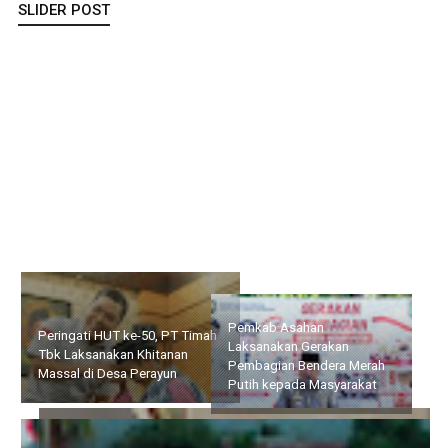
SLIDER POST
Peringati HUT ke-50, PT Timah Tbk Laksanakan Khitanan
Massal di Desa Perayun
Pemkab Asahan
Laksanakan Gerakan
Bupati Cen Sui Lan Resmi
Pembagian Bendera Merah
Buka MPLS Sekolah Rakyat
Putih kepada Masyarakat
Terintegrasi 32 Natuna