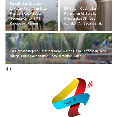
Plt.Camat Singkep Barat
BP Batam Optimalkan
bersama Warga Desa
Pelayanan Air Bersih,
Jagoh dan Desa Sungai
Masyarakat Diimbau
Buluh Laksanakan Goro
Gunakan Air Secara Bijak
Bersihkan Jalan
Bupati Asahan Pimpin Rakorpem Bahas Persiapan HUT ke-81 RI
dan Prioritas Program 2027