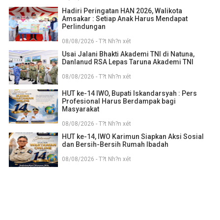
Hadiri Peringatan HAN 2026, Walikota
Amsakar : Setiap Anak Harus Mendapat
Perlindungan
08/08/2026 - T?t Nh?n xét
Usai Jalani Bhakti Akademi TNI di Natuna,
Danlanud RSA Lepas Taruna Akademi TNI
08/08/2026 - T?t Nh?n xét
HUT ke-14 IWO, Bupati Iskandarsyah : Pers
Profesional Harus Berdampak bagi
Masyarakat
08/08/2026 - T?t Nh?n xét
HUT ke-14, IWO Karimun Siapkan Aksi Sosial
dan Bersih-Bersih Rumah Ibadah
08/08/2026 - T?t Nh?n xét