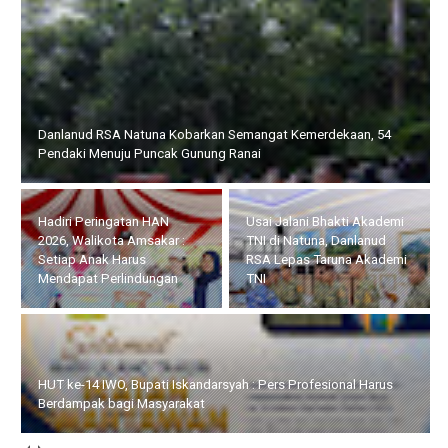
Danlanud RSA Natuna Kobarkan Semangat Kemerdekaan, 54
Pendaki Menuju Puncak Gunung Ranai
Hadiri Peringatan HAN
Usai Jalani Bhakti Akademi
2026, Walikota Amsakar :
TNI di Natuna, Danlanud
Setiap Anak Harus
RSA Lepas Taruna Akademi
Mendapat Perlindungan
TNI
HUT ke-14 IWO, Bupati Iskandarsyah : Pers Profesional Harus
Berdampak bagi Masyarakat