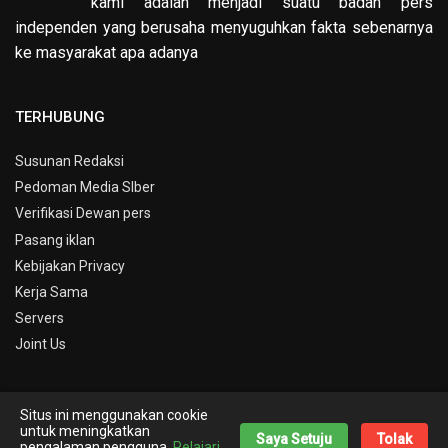
kami adalah menjadi suatu badan pers
independen yang berusaha menyuguhkan fakta sebenarnya
ke masyarakat apa adanya
TERHUBUNG
Susunan Redaksi
Pedoman Media SIber
Verifikasi Dewan pers
Pasang iklan
Kebijakan Privacy
Kerja Sama
Servers
Joint Us
Situs ini menggunakan cookie
© Copyright 2019 -
Info Kepri
untuk meningkatkan
Saya Setuju
Tolak
pengalaman pengguna.
Pelajari