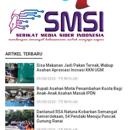
ARTIKEL TERBARU
Sisa Makanan Jadi Pakan Ternak, Wabup
Asahan Apresiasi Inovasi KKN UGM
09/08/2026 - T?t Nh?n xét
Bupati Asahan Minta Penambahan Kuota Bagi
Anak-Anak Asahan Masuk IPDN
09/08/2026 - T?t Nh?n xét
Danlanud RSA Natuna Kobarkan Semangat
Kemerdekaan, 54 Pendaki Menuju Puncak
Gunung Ranai
08/08/2026 - T?t Nh?n xét