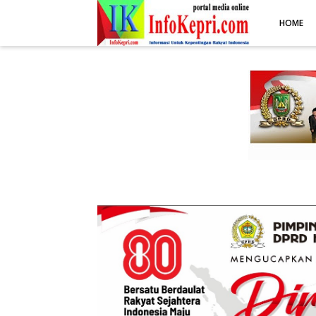
.post-body img { display: block; margin: 0 auto; max-width: 100%; 
HOME