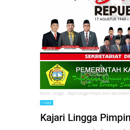
Home
›
Lingga
›
Kajari Lingga Pimpin Goro dan Deklar
Lingga
Kajari Lingga Pimpi