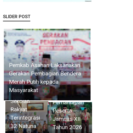
SLIDER POST
Pemkab Asahan Laksanakan
Bupati Cen
Wabup
Gerakan Pembagian Bendera
Sui Lan
Jarmin Buka
Merah Putih kepada
Resmi Buka
Kegiatan
Masyarakat
MPLS
Karantina
Sekolah
Pemantapan
Rakyat
Peserta
Terintegrasi
Jamnas XII
32 Natuna
Tahun 2026