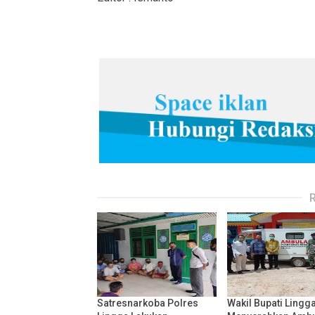
Satresnarkoba Polres
Wakil Bupati Lingg