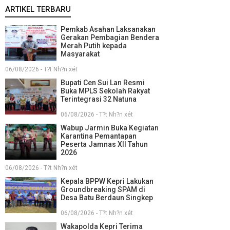
ARTIKEL TERBARU
Pemkab Asahan Laksanakan
Gerakan Pembagian Bendera
Merah Putih kepada
Masyarakat
06/08/2026 - T?t Nh?n xét
Bupati Cen Sui Lan Resmi
Buka MPLS Sekolah Rakyat
Terintegrasi 32 Natuna
06/08/2026 - T?t Nh?n xét
Wabup Jarmin Buka Kegiatan
Karantina Pemantapan
Peserta Jamnas XII Tahun
2026
06/08/2026 - T?t Nh?n xét
Kepala BPPW Kepri Lakukan
Groundbreaking SPAM di
Desa Batu Berdaun Singkep
06/08/2026 - T?t Nh?n xét
Wakapolda Kepri Terima