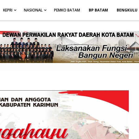
height: auto; }
-->
KEPRI
NASIONAL
PEMKO BATAM
BP BATAM
BENGKULU