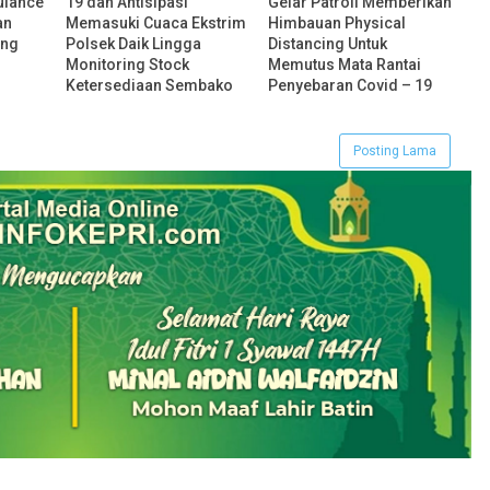
ulance
19 dan Antisipasi
Gelar Patroli Memberikan
an
Memasuki Cuaca Ekstrim
Himbauan Physical
ang
Polsek Daik Lingga
Distancing Untuk
Monitoring Stock
Memutus Mata Rantai
Ketersediaan Sembako
Penyebaran Covid – 19
Posting Lama