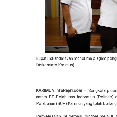
Bupati Iskandarsyah menerima piagam pengha
Diskominfo Karimun)
KARIMUN,Infokepri.com
– Sengketa piutan
antara PT Pelabuhan Indonesia (Pelindo)
Pelabuhan (BUP) Karimun yang telah berlang
Penyelesaian ini berhasil dicapai melalui j