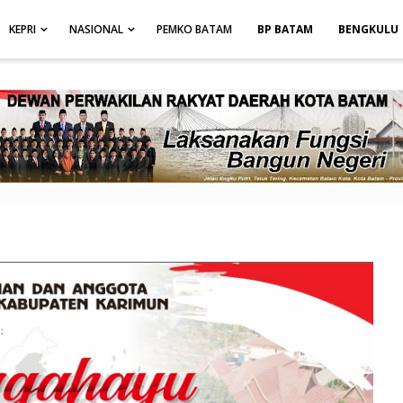
height: auto; }
-->
KEPRI
NASIONAL
PEMKO BATAM
BP BATAM
BENGKULU