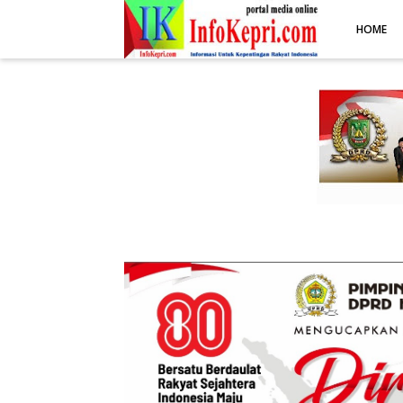
.post-body img { display: block; margin: 0 auto; max-width: 100%; 
HOME