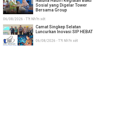
Natuna Hadiri Kegiatan Bakti
Sosial yang Digelar Tower
Bersama Group
06/08/2026 - T?t Nh?n xét
Camat Singkep Selatan
Luncurkan Inovasi SIP HEBAT
06/08/2026 - T?t Nh?n xét