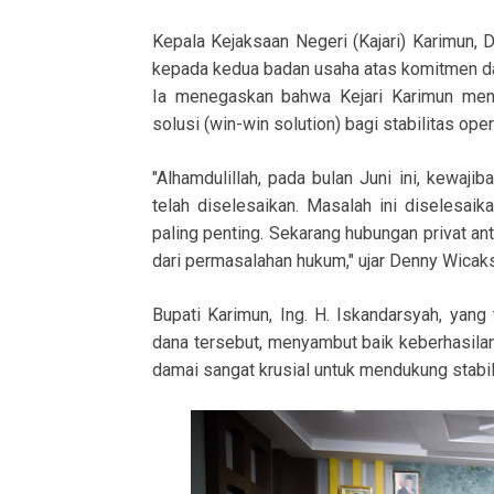
Kepala Kejaksaan Negeri (Kajari) Karimun
kepada kedua badan usaha atas komitmen da
Ia menegaskan bahwa Kejari Karimun menj
solusi (win-win solution) bagi stabilitas ope
"Alhamdulillah, pada bulan Juni ini, kewaj
telah diselesaikan. Masalah ini diselesaikan
paling penting. Sekarang hubungan privat an
dari permasalahan hukum," ujar Denny Wicak
Bupati Karimun, Ing. H. Iskandarsyah, yan
dana tersebut, menyambut baik keberhasila
damai sangat krusial untuk mendukung stabili