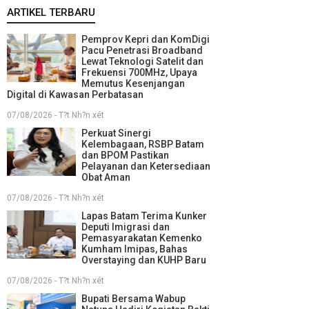
ARTIKEL TERBARU
Pemprov Kepri dan KomDigi
Pacu Penetrasi Broadband
Lewat Teknologi Satelit dan
Frekuensi 700MHz, Upaya
Memutus Kesenjangan
Digital di Kawasan Perbatasan
07/08/2026 - T?t Nh?n xét
Perkuat Sinergi
Kelembagaan, RSBP Batam
dan BPOM Pastikan
Pelayanan dan Ketersediaan
Obat Aman
07/08/2026 - T?t Nh?n xét
Lapas Batam Terima Kunker
Deputi Imigrasi dan
Pemasyarakatan Kemenko
Kumham Imipas, Bahas
Overstaying dan KUHP Baru
07/08/2026 - T?t Nh?n xét
Bupati Bersama Wabup