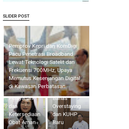
SLIDER POST
Lapas
Batam
Terima
Kunker
Pemprov Kepri dan KomDigi
Perkuat
Deputi
Pacu Penetrasi Broadband
Sinergi
Imigrasi dan
Lewat Teknologi Satelit dan
Kelembagaan,
Pemasyarakatan
Frekuensi 700MHz, Upaya
RSBP Batam
Kemenko
Memutus Kesenjangan Digital
dan BPOM
Kumham
di Kawasan Perbatasan
Pastikan
Imipas,
Pelayanan
Bahas
dan
Overstaying
Ketersediaan
dan KUHP
Obat Aman
Baru