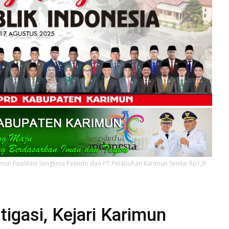
arimun Fasilitasi Sengketa Pelindo dan PT Pelabuhan Karimun Senilai Rp1,9
tigasi, Kejari Karimun