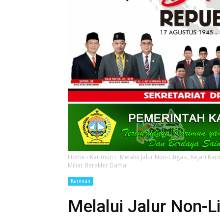
Home
›
Karimun
›
Melalui Jalur Non-Litigasi, Kejari K
Miliar Berakhir Damai
Karimun
Melalui Jalur Non-Li