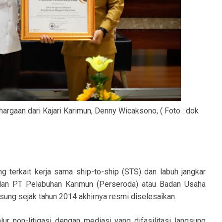
rgaan dari Kajari Karimun, Denny Wicaksono, ( Foto : dok
g terkait kerja sama ship-to-ship (STS) dan labuh jangkar
 dan PT Pelabuhan Karimun (Perseroda) atau Badan Usaha
sung sejak tahun 2014 akhirnya resmi diselesaikan.
alur non-litigasi dengan mediasi yang difasilitasi langsung