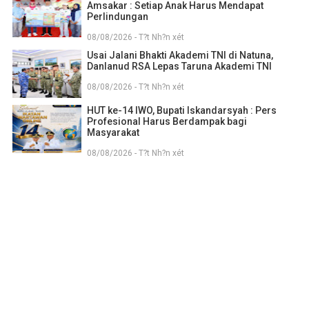
Amsakar : Setiap Anak Harus Mendapat
Perlindungan
08/08/2026 - T?t Nh?n xét
Usai Jalani Bhakti Akademi TNI di Natuna,
Danlanud RSA Lepas Taruna Akademi TNI
08/08/2026 - T?t Nh?n xét
HUT ke-14 IWO, Bupati Iskandarsyah : Pers
Profesional Harus Berdampak bagi
Masyarakat
08/08/2026 - T?t Nh?n xét