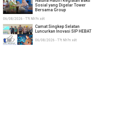
Natuna Hadiri Kegiatan Bakti
Sosial yang Digelar Tower
Bersama Group
06/08/2026 - T?t Nh?n xét
Camat Singkep Selatan
Luncurkan Inovasi SIP HEBAT
06/08/2026 - T?t Nh?n xét