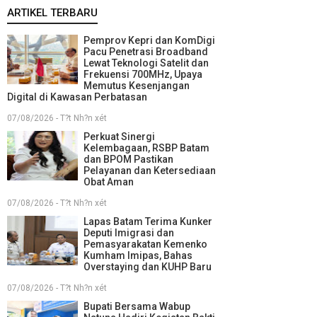
ARTIKEL TERBARU
Pemprov Kepri dan KomDigi
Pacu Penetrasi Broadband
Lewat Teknologi Satelit dan
Frekuensi 700MHz, Upaya
Memutus Kesenjangan
Digital di Kawasan Perbatasan
07/08/2026 - T?t Nh?n xét
Perkuat Sinergi
Kelembagaan, RSBP Batam
dan BPOM Pastikan
Pelayanan dan Ketersediaan
Obat Aman
07/08/2026 - T?t Nh?n xét
Lapas Batam Terima Kunker
Deputi Imigrasi dan
Pemasyarakatan Kemenko
Kumham Imipas, Bahas
Overstaying dan KUHP Baru
07/08/2026 - T?t Nh?n xét
Bupati Bersama Wabup