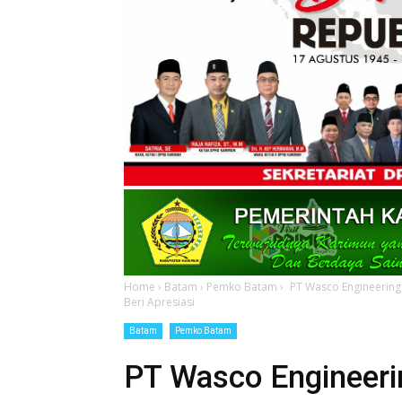
Home
›
Batam
›
Pemko Batam
›
PT Wasco Engineerin
Beri Apresiasi
Batam
Pemko Batam
PT Wasco Engineeri