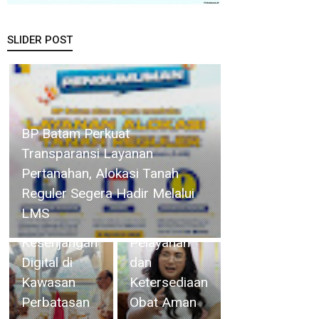
SLIDER POST
Lapas
Batam
Terima
Kunker
Pemprov Kepri dan KomDigi
Perkuat
Deputi
Pacu Penetrasi Broadband
Sinergi
Imigrasi dan
Lewat Teknologi Satelit dan
Kelembagaan,
Pemasyarakatan
Frekuensi 700MHz, Upaya
RSBP Batam
Kemenko
Memutus Kesenjangan Digital
dan BPOM
Kumham
di Kawasan Perbatasan
Pastikan
Imipas,
Pelayanan
Bahas
dan
Overstaying
Ketersediaan
dan KUHP
Obat Aman
Baru