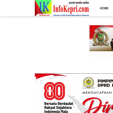
.post-body img { display: block; margin: 0 auto; max-width: 100%; 
HOME