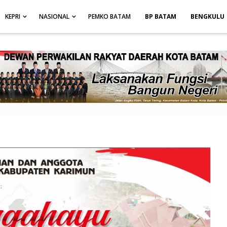
height: auto; }
-->
KEPRI
NASIONAL
PEMKO BATAM
BP BATAM
BENGKULU