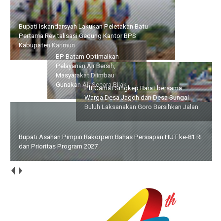
Bupati Iskandarsyah Lakukan Peletakan Batu Pertama
Revitalisasi Gedung Kantor BPS Kabupaten Karimun
Plt.Camat Singkep Barat
BP Batam Optimalkan
bersama Warga Desa
Pelayanan Air Bersih,
Jagoh dan Desa Sungai
Masyarakat Diimbau
Buluh Laksanakan Goro
Gunakan Air Secara Bijak
Bersihkan Jalan
Bupati Asahan Pimpin Rakorpem Bahas Persiapan HUT ke-81 RI
dan Prioritas Program 2027