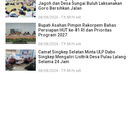
Jagoh dan Desa Sungai Buluh Laksanakan
Goro Bersihkan Jalan
08/08/2026 - T?t Nh?n xét
Bupati Asahan Pimpin Rakorpem Bahas
Persiapan HUT ke-81 RI dan Prioritas
Program 2027
08/08/2026 - T?t Nh?n xét
Camat Singkep Selatan Minta ULP Dabo
Singkep Mengaliri Listtrik Desa Pulau Lalang
Selama 24 Jam
08/08/2026 - T?t Nh?n xét