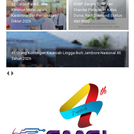
RSBP Batam Torehkan
41 Orang Kontingen
Standar Pelayanan Kelas
Kwarcab Lingga Ikuti
Dunia, Raih Diamond Status
Jambore Nasional XII Tahun
dari WSO
2026
Siswinya Terpilih Ikuti ISLT, Yayasan SMA Swasta Panti Budaya
Kisaran Audensi dengan Bupati Asahan