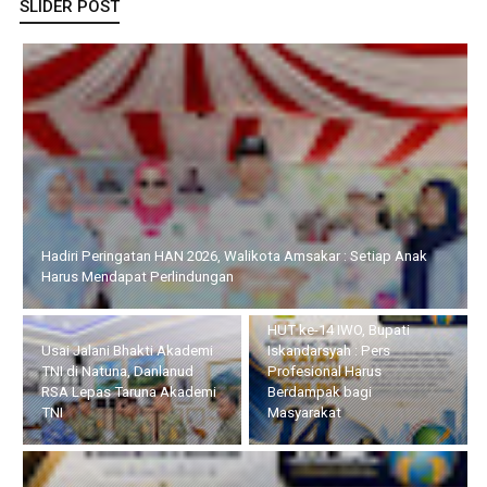
SLIDER POST
Hadiri Peringatan HAN 2026, Walikota Amsakar : Setiap Anak
Harus Mendapat Perlindungan
HUT ke-14 IWO, Bupati
Usai Jalani Bhakti Akademi
Iskandarsyah : Pers
TNI di Natuna, Danlanud
Profesional Harus
RSA Lepas Taruna Akademi
Berdampak bagi
TNI
Masyarakat