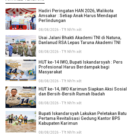
Hadiri Peringatan HAN 2026, Walikota
Amsakar : Setiap Anak Harus Mendapat
Perlindungan
08/08/2026 - T?t Nh?n xét
Usai Jalani Bhakti Akademi TNI di Natuna,
Danlanud RSA Lepas Taruna Akademi TNI
08/08/2026 - T?t Nh?n xét
HUT ke-14 IWO, Bupati Iskandarsyah : Pers
Profesional Harus Berdampak bagi
Masyarakat
08/08/2026 - T?t Nh?n xét
HUT ke-14, IWO Karimun Siapkan Aksi Sosial
dan Bersih-Bersih Rumah Ibadah
08/08/2026 - T?t Nh?n xét
Bupati Iskandarsyah Lakukan Peletakan Batu
Pertama Revitalisasi Gedung Kantor BPS
Kabupaten Karimun
08/08/2026 - T?t Nh?n xét