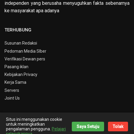
independen yang berusaha menyuguhkan fakta sebenarnya
ke masyarakat apa adanya
TERHUBUNG
Susunan Redaksi
Pedoman Media SIber
Verifikasi Dewan pers
Pasang iklan
Kebijakan Privacy
Kerja Sama
Servers
Joint Us
Situs ini menggunakan cookie
© Copyright 2019 -
Info Kepri
untuk meningkatkan
Saya Setuju
Tolak
pengalaman pengguna.
Pelajari
Theme By
Nick Desain
selengkapnya