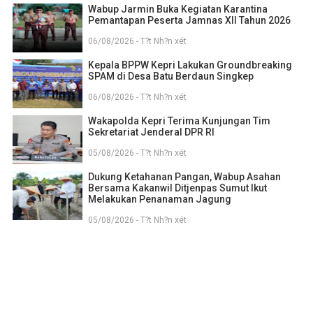
Wabup Jarmin Buka Kegiatan Karantina
Pemantapan Peserta Jamnas XII Tahun 2026
06/08/2026 - T?t Nh?n xét
Kepala BPPW Kepri Lakukan Groundbreaking
SPAM di Desa Batu Berdaun Singkep
06/08/2026 - T?t Nh?n xét
Wakapolda Kepri Terima Kunjungan Tim
Sekretariat Jenderal DPR RI
05/08/2026 - T?t Nh?n xét
Dukung Ketahanan Pangan, Wabup Asahan
Bersama Kakanwil Ditjenpas Sumut Ikut
Melakukan Penanaman Jagung
05/08/2026 - T?t Nh?n xét