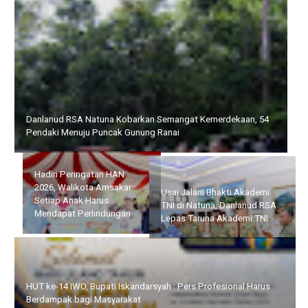
Danlanud RSA Natuna Kobarkan Semangat Kemerdekaan, 54
Pendaki Menuju Puncak Gunung Ranai
Hadiri Peringatan HAN
Usai Jalani Bhakti Akademi
2026, Walikota Amsakar :
TNI di Natuna, Danlanud
Setiap Anak Harus
RSA Lepas Taruna Akademi
Mendapat Perlindungan
TNI
HUT ke-14 IWO, Bupati Iskandarsyah : Pers Profesional Harus
Berdampak bagi Masyarakat