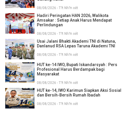
08/08/2026 - T?t Nh?n xét
Hadiri Peringatan HAN 2026, Walikota
Amsakar : Setiap Anak Harus Mendapat
Perlindungan
08/08/2026 - T?t Nh?n xét
Usai Jalani Bhakti Akademi TNI di Natuna,
Danlanud RSA Lepas Taruna Akademi TNI
08/08/2026 - T?t Nh?n xét
HUT ke-14 IWO, Bupati Iskandarsyah : Pers
Profesional Harus Berdampak bagi
Masyarakat
08/08/2026 - T?t Nh?n xét
HUT ke-14, IWO Karimun Siapkan Aksi Sosial
dan Bersih-Bersih Rumah Ibadah
08/08/2026 - T?t Nh?n xét