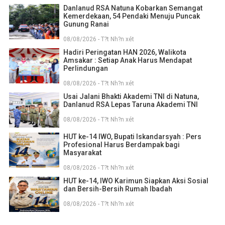
Danlanud RSA Natuna Kobarkan Semangat
Kemerdekaan, 54 Pendaki Menuju Puncak
Gunung Ranai
08/08/2026 - T?t Nh?n xét
Hadiri Peringatan HAN 2026, Walikota
Amsakar : Setiap Anak Harus Mendapat
Perlindungan
08/08/2026 - T?t Nh?n xét
Usai Jalani Bhakti Akademi TNI di Natuna,
Danlanud RSA Lepas Taruna Akademi TNI
08/08/2026 - T?t Nh?n xét
HUT ke-14 IWO, Bupati Iskandarsyah : Pers
Profesional Harus Berdampak bagi
Masyarakat
08/08/2026 - T?t Nh?n xét
HUT ke-14, IWO Karimun Siapkan Aksi Sosial
dan Bersih-Bersih Rumah Ibadah
08/08/2026 - T?t Nh?n xét