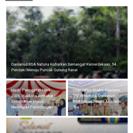
Danlanud RSA Natuna Kobarkan Semangat Kemerdekaan, 54
Pendaki Menuju Puncak Gunung Ranai
Hadiri Peringatan HAN
Usai Jalani Bhakti Akademi
2026, Walikota Amsakar :
TNI di Natuna, Danlanud
Setiap Anak Harus
RSA Lepas Taruna Akademi
Mendapat Perlindungan
TNI