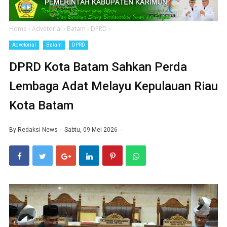
Home
›
Advetorial
›
Batam
›
DPRD
›
Advetorial
Batam
DPRD
DPRD Kota Batam Sahkan Perda
Lembaga Adat Melayu Kepulauan Riau
Kota Batam
By
Redaksi News
Sabtu, 09 Mei 2026