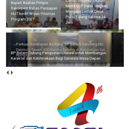
Camat Singkep Selatan
Perkuat Ketahanan Air
Minta ULP Dabo Singkep
Baku, BP Batam Gandeng
Mengaliri Listtrik Desa
Mc Dermott Tanam 400
Pulau Lalang Selama 24
Bambu Betung di
Jam
Bendungan Sei Nongsa
BP Batam Dukung Penguatan Literasi untuk Membangun
Karakter dan Kebhinekaan Bagi Generasi Masa Depan