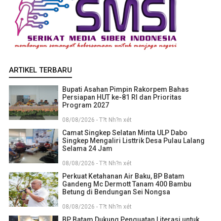
ARTIKEL TERBARU
Bupati Asahan Pimpin Rakorpem Bahas
Persiapan HUT ke-81 RI dan Prioritas
Program 2027
08/08/2026 - T?t Nh?n xét
Camat Singkep Selatan Minta ULP Dabo
Singkep Mengaliri Listtrik Desa Pulau Lalang
Selama 24 Jam
08/08/2026 - T?t Nh?n xét
Perkuat Ketahanan Air Baku, BP Batam
Gandeng Mc Dermott Tanam 400 Bambu
Betung di Bendungan Sei Nongsa
08/08/2026 - T?t Nh?n xét
BP Batam Dukung Penguatan Literasi untuk