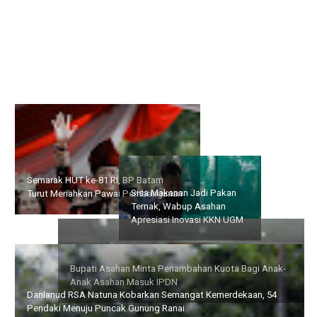
Semarak HUT ke-81 RI, BP Batam Turut Meriahkan Pawai
Pembangunan
Bupati Asahan Minta
Sisa Makanan Jadi Pakan
Penambahan Kuota Bagi
Ternak, Wabup Asahan
Anak-Anak Asahan Masuk
Apresiasi Inovasi KKN UGM
IPDN
Danlanud RSA Natuna Kobarkan Semangat Kemerdekaan, 54
Pendaki Menuju Puncak Gunung Ranai