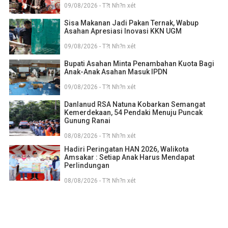
09/08/2026 - T?t Nh?n xét
Sisa Makanan Jadi Pakan Ternak, Wabup
Asahan Apresiasi Inovasi KKN UGM
09/08/2026 - T?t Nh?n xét
Bupati Asahan Minta Penambahan Kuota Bagi
Anak-Anak Asahan Masuk IPDN
09/08/2026 - T?t Nh?n xét
Danlanud RSA Natuna Kobarkan Semangat
Kemerdekaan, 54 Pendaki Menuju Puncak
Gunung Ranai
08/08/2026 - T?t Nh?n xét
Hadiri Peringatan HAN 2026, Walikota
Amsakar : Setiap Anak Harus Mendapat
Perlindungan
08/08/2026 - T?t Nh?n xét