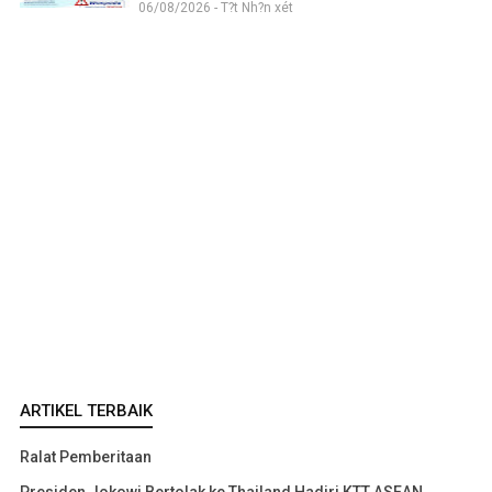
06/08/2026 - T?t Nh?n xét
ARTIKEL TERBAIK
Ralat Pemberitaan
Presiden Jokowi Bertolak ke Thailand Hadiri KTT ASEAN