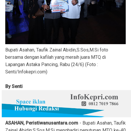
Bupati Asahan, Taufik Zainal Abidin,S.Sos,M.Si foto
bersama dengan kafilah yang meraih juara MTQ di
Lapangan Astaka Pancing, Rabu (24/6) (Foto :
Senti/Infokepri.com)
By Senti
ASAHAN, Peristiwanusantara.com
- Bupati Asahan, Taufik
Zainal Abidin,S.Sos,M.Si menghadiri penutupan MTQ ke-40