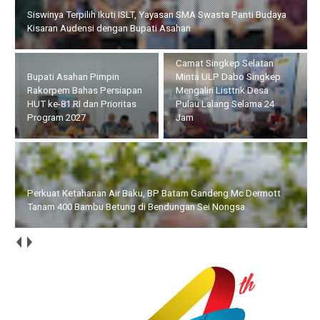
Bupati Asahan Pimpin Rakorpem Bahas Persiapan HUT ke-81 RI
dan Prioritas Program 2027
Camat Singkep Selatan
Perkuat Ketahanan Air
Minta ULP Dabo Singkep
Baku, BP Batam Gandeng
Mengaliri Listtrik Desa
Mc Dermott Tanam 400
Pulau Lalang Selama 24
Bambu Betung di
Jam
Bendungan Sei Nongsa
BP Batam Dukung Penguatan Literasi untuk Membangun
Karakter dan Kebhinekaan Bagi Generasi Masa Depan