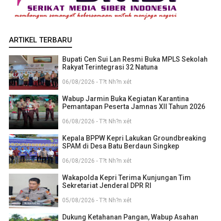
ARTIKEL TERBARU
Bupati Cen Sui Lan Resmi Buka MPLS Sekolah
Rakyat Terintegrasi 32 Natuna
06/08/2026 - T?t Nh?n xét
Wabup Jarmin Buka Kegiatan Karantina
Pemantapan Peserta Jamnas XII Tahun 2026
06/08/2026 - T?t Nh?n xét
Kepala BPPW Kepri Lakukan Groundbreaking
SPAM di Desa Batu Berdaun Singkep
06/08/2026 - T?t Nh?n xét
Wakapolda Kepri Terima Kunjungan Tim
Sekretariat Jenderal DPR RI
05/08/2026 - T?t Nh?n xét
Dukung Ketahanan Pangan, Wabup Asahan