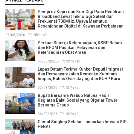
ARTIKEL TERBARU
Pemprov Kepri dan KomDigi Pacu Penetrasi
Broadband Lewat Teknologi Satelit dan
Frekuensi 700MHz, Upaya Memutus
Kesenjangan Digital di Kawasan Perbatasan
07/08/2026 - T?t Nh?n xét
Perkuat Sinergi Kelembagaan, RSBP Batam
dan BPOM Pastikan Pelayanan dan
Ketersediaan Obat Aman
07/08/2026 - T?t Nh?n xét
Lapas Batam Terima Kunker Deputi Imigrasi
dan Pemasyarakatan Kemenko Kumham
Imipas, Bahas Overstaying dan KUHP Baru
07/08/2026 - T?t Nh?n xét
Bupati Bersama Wabup Natuna Hadiri
Kegiatan Bakti Sosial yang Digelar Tower
Bersama Group
06/08/2026 - T?t Nh?n xét
Camat Singkep Selatan Luncurkan Inovasi SIP
HEBAT