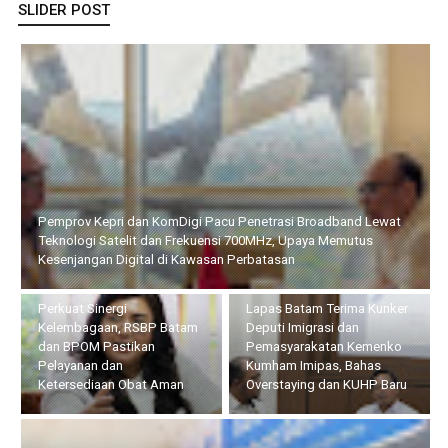
SLIDER POST
Perkuat Sinergi Kelembagaan, RSBP Batam dan BPOM Pastikan
Pelayanan dan Ketersediaan Obat Aman
Lapas Batam Terima Kunker
Deputi Imigrasi dan
Bupati Bersama Wabup
Pemasyarakatan Kemenko
Natuna Hadiri Kegiatan
Kumham Imipas, Bahas
Bakti Sosial yang Digelar
Overstaying dan KUHP Baru
Tower Bersama Group