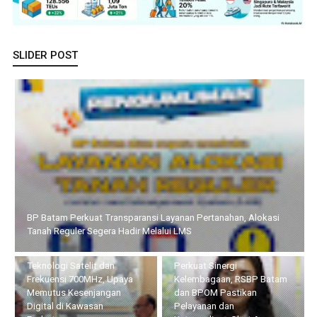
SLIDER POST
Pemprov Kepri dan KomDigi Pacu Penetrasi Broadband Lewat
Teknologi Satelit dan Frekuensi 700MHz, Upaya Memutus
Kesenjangan Digital di Kawasan Perbatasan
Perkuat Sinergi
Lapas Batam Terima Kunker
Kelembagaan, RSBP Batam
Deputi Imigrasi dan
dan BPOM Pastikan
Pemasyarakatan Kemenko
Pelayanan dan
Kumham Imipas, Bahas