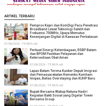
ARTIKEL TERBARU
Pemprov Kepri dan KomDigi Pacu Penetrasi
Broadband Lewat Teknologi Satelit dan
Frekuensi 700MHz, Upaya Memutus
Kesenjangan Digital di Kawasan Perbatasan
07/08/2026 - T?t Nh?n xét
Perkuat Sinergi Kelembagaan, RSBP Batam
dan BPOM Pastikan Pelayanan dan
Ketersediaan Obat Aman
07/08/2026 - T?t Nh?n xét
Lapas Batam Terima Kunker Deputi Imigrasi
dan Pemasyarakatan Kemenko Kumham
Imipas, Bahas Overstaying dan KUHP Baru
07/08/2026 - T?t Nh?n xét
Bupati Bersama Wabup Natuna Hadiri
Kegiatan Bakti Sosial yang Digelar Tower
Bersama Group