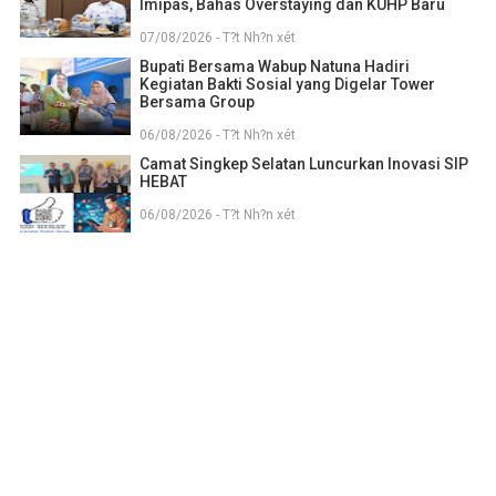
Imipas, Bahas Overstaying dan KUHP Baru
07/08/2026 - T?t Nh?n xét
Bupati Bersama Wabup Natuna Hadiri
Kegiatan Bakti Sosial yang Digelar Tower
Bersama Group
06/08/2026 - T?t Nh?n xét
Camat Singkep Selatan Luncurkan Inovasi SIP
HEBAT
06/08/2026 - T?t Nh?n xét