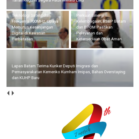
Kesenjangan Digital di Kawasan Perbatasan
Perkuat Sinergi
Lapas Batam Terima Kunker
Kelembagaan, RSBP Batam
Deputi Imigrasi dan
dan BPOM Pastikan
Pemasyarakatan Kemenko
Pelayanan dan
Kumham Imipas, Bahas
Ketersediaan Obat Aman
Overstaying dan KUHP Baru
Bupati Bersama Wabup Natuna Hadiri Kegiatan Bakti Sosial
yang Digelar Tower Bersama Group